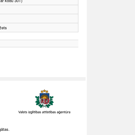
 ar kodu 30T)
žets
gātas.