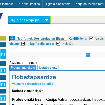
Skip
as iestādes
E-Konsultācijas
Digitālais asistents
Karjeras izvēles testi
to
main
Izglītības iespējas
content
Notīrīt meklētos vārdus un filtrus
Kvalifikācija:
Valsts
vietas:
1
Izglītotāja veids:
Koledža
n
[1]
1
Rezultāti : 1 - 1 no 1
Programmu skats
Iestāžu skats
[1]
Robežapsardze
Valsts robežsardzes koledža
[1]
Norises vieta:
Koledža
[1]
Profesionālā kvalifikācija:
Valsts robežsardzes inspekto