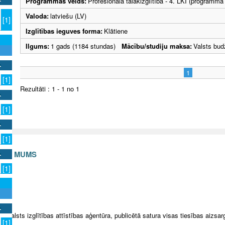
Programmas veids:
Profesionālā tālākizglītība - 4. LKI (programma
Valoda:
latviešu (LV)
[1]
Izglītības ieguves forma:
Klātiene
Ilgums:
1 gads (1184 stundas)
Mācību/studiju maksa:
Valsts bud
1
[1]
Rezultāti : 1 - 1 no 1
[1]
[1]
S AR MUMS
[1]
v
5 Valsts izglītības attīstības aģentūra, publicētā satura visas tiesības aizsar
[1]