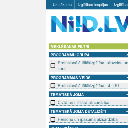
Uz sākumu
Izglītības iespējas
Izglītīb
N
I
MEKLĒŠANAS FILTRI
PROGRAMMU GRUPA
I
Profesionālā tālākizglītība, pilnveide u
D
kursi
PROGRAMMAS VEIDS
.
Profesionālā tālākizglītība - 4. LKI
L
TEMATISKĀ JOMA
V
Civilā un militārā aizsardzība
TEMATISKĀ JOMA DETALIZĒTI
Personu un īpašuma aizsardzība