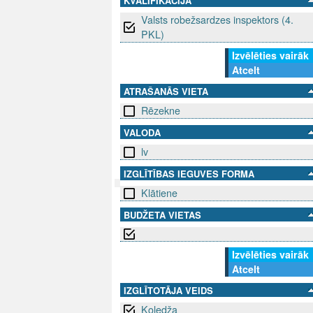
KVALIFIKĀCIJA
Valsts robežsardzes inspektors (4.
PKL)
Izvēlēties vairāk
Atcelt
ATRAŠANĀS VIETA
Rēzekne
VALODA
lv
IZGLĪTĪBAS IEGUVES FORMA
Klātiene
SEKO MUMS
SAZINIE
BUDŽETA VIETAS
info@niid.l
Izvēlēties vairāk
Atcelt
IZGLĪTOTĀJA VEIDS
© 202
Koledža