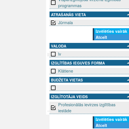
programmas
ATRAŠANĀS VIETA
Jūrmala
Izvēlēties vairāk
Atcelt
VALODA
lv
IZGLĪTĪBAS IEGUVES FORMA
SEKO MUMS
SAZINIE
Klātiene
info@niid.l
BUDŽETA VIETAS
IZGLĪTOTĀJA VEIDS
© 202
Profesionālās ievirzes izglītības
iestāde
Izvēlēties vairāk
Atcelt