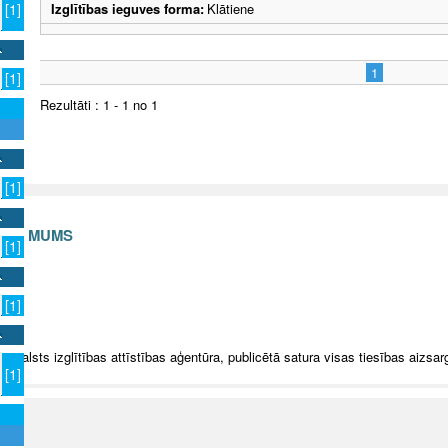
Izglītības ieguves forma:
Klātiene
[1]
1
[1]
Rezultāti : 1 - 1 no 1
[1]
S AR MUMS
[1]
v
[1]
5 Valsts izglītības attīstības aģentūra, publicētā satura visas tiesības aizsar
[1]