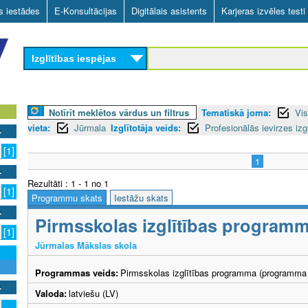
Skip
as iestādes
E-Konsultācijas
Digitālais asistents
Karjeras izvēles testi
to
main
Izglītības iespējas
content
Notīrīt meklētos vārdus un filtrus
Tematiskā joma:
Vis
vieta:
Jūrmala
Izglītotāja veids:
Profesionālās ievirzes izg
[1]
1
Rezultāti : 1 - 1 no 1
[1]
Programmu skats
Iestāžu skats
Pirmsskolas izglītības program
[1]
Jūrmalas Mākslas skola
Programmas veids:
Pirmsskolas izglītības programma (programma 
Valoda:
latviešu (LV)