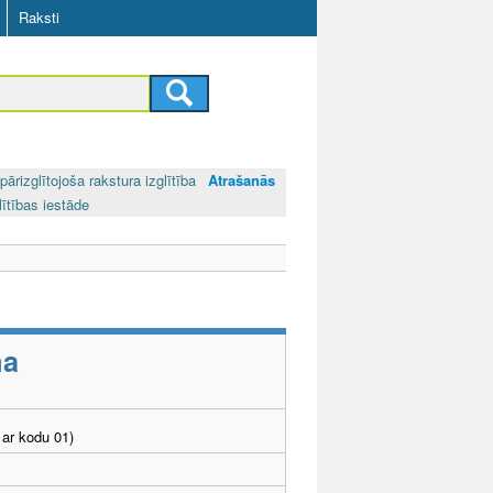
Raksti
pārizglītojoša rakstura izglītība
Atrašanās
lītības iestāde
ma
ar kodu 01)