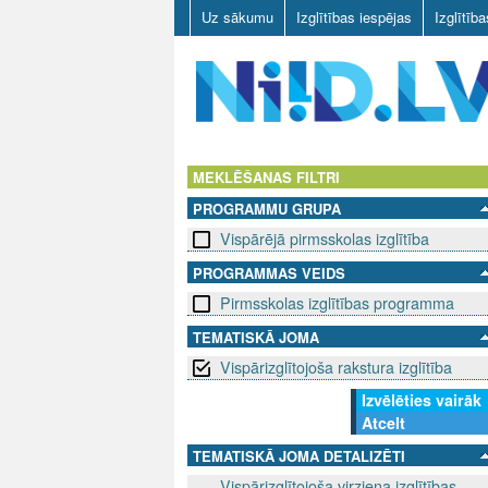
Uz sākumu
Izglītības iespējas
Izglītīb
N
I
MEKLĒŠANAS FILTRI
PROGRAMMU GRUPA
I
Vispārējā pirmsskolas izglītība
D
PROGRAMMAS VEIDS
Pirmsskolas izglītības programma
.
TEMATISKĀ JOMA
L
Vispārizglītojoša rakstura izglītība
V
Izvēlēties vairāk
Atcelt
TEMATISKĀ JOMA DETALIZĒTI
Vispārizglītojoša virziena izglītības