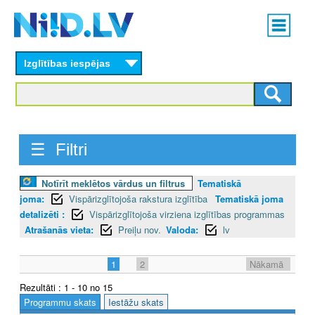
Skip
Main
to
menu
N
main
content
Izglītības iespējas
I
I
D
☰ Filtri
.
L
Notīrīt meklētos vārdus un filtrus
Tematiskā
joma:
Vispārizglītojoša rakstura izglītība
Tematiskā joma
V
detalizēti :
Vispārizglītojoša virziena izglītības programmas
Atrašanās vieta:
Preiļu nov.
Valoda:
lv
1
2
Nākamā
Rezultāti : 1 - 10 no 15
Programmu skats
Iestāžu skats