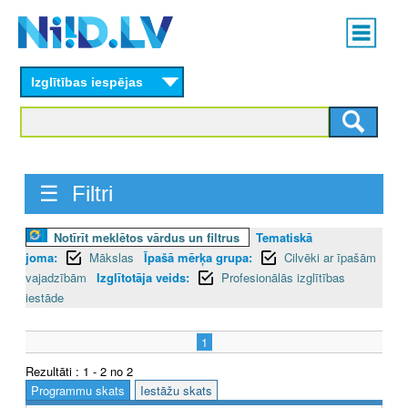
Skip
Main
to
menu
N
main
content
Izglītības iespējas
I
I
D
☰ Filtri
.
L
Notīrīt meklētos vārdus un filtrus
Tematiskā
joma:
Mākslas
Īpašā mērķa grupa:
Cilvēki ar īpašām
V
vajadzībām
Izglītotāja veids:
Profesionālās izglītības
iestāde
1
Rezultāti : 1 - 2 no 2
Programmu skats
Iestāžu skats