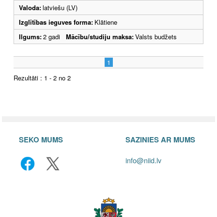
Valoda:
latviešu (LV)
Izglītības ieguves forma:
Klātiene
Ilgums:
2 gadi
Mācību/studiju maksa:
Valsts budžets
1
Rezultāti : 1 - 2 no 2
SEKO MUMS
SAZINIES AR MUMS
info@niid.lv