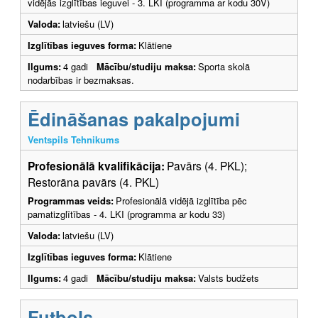
vidējās izglītības ieguvei - 3. LKI (programma ar kodu 30V)
Valoda:
latviešu (LV)
Izglītības ieguves forma:
Klātiene
Ilgums:
4 gadi
Mācību/studiju maksa:
Sporta skolā
nodarbības ir bezmaksas.
Ēdināšanas pakalpojumi
Ventspils Tehnikums
Profesionālā kvalifikācija:
Pavārs (4. PKL);
Restorāna pavārs (4. PKL)
Programmas veids:
Profesionālā vidējā izglītība pēc
pamatizglītības - 4. LKI (programma ar kodu 33)
Valoda:
latviešu (LV)
Izglītības ieguves forma:
Klātiene
Ilgums:
4 gadi
Mācību/studiju maksa:
Valsts budžets
Futbols