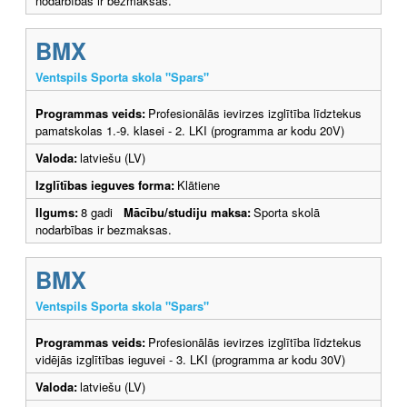
nodarbības ir bezmaksas.
BMX
Ventspils Sporta skola "Spars"
Programmas veids:
Profesionālās ievirzes izglītība līdztekus
pamatskolas 1.-9. klasei - 2. LKI (programma ar kodu 20V)
Valoda:
latviešu (LV)
Izglītības ieguves forma:
Klātiene
Ilgums:
8 gadi
Mācību/studiju maksa:
Sporta skolā
nodarbības ir bezmaksas.
BMX
Ventspils Sporta skola "Spars"
Programmas veids:
Profesionālās ievirzes izglītība līdztekus
vidējās izglītības ieguvei - 3. LKI (programma ar kodu 30V)
Valoda:
latviešu (LV)