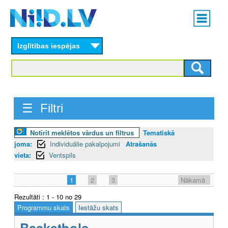
Skip
Main
to
menu
N
main
content
Izglītības iespējas
I
I
D
☰ Filtri
.
L
Notīrīt meklētos vārdus un filtrus
Tematiskā
joma:
Individuālie pakalpojumi
Atrašanās
V
vieta:
Ventspils
1
2
3
Nākamā
Rezultāti : 1 - 10 no 29
Programmu skats
Iestāžu skats
Basketbols