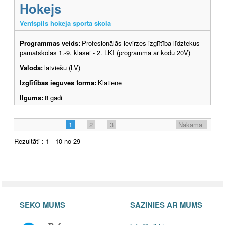
Hokejs
Ventspils hokeja sporta skola
Programmas veids:
Profesionālās ievirzes izglītība līdztekus
pamatskolas 1.-9. klasei - 2. LKI (programma ar kodu 20V)
Valoda:
latviešu (LV)
Izglītības ieguves forma:
Klātiene
Ilgums:
8 gadi
1
2
3
Nākamā
Rezultāti : 1 - 10 no 29
SEKO MUMS
SAZINIES AR MUMS