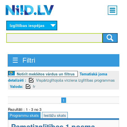
Skip
Main
to
menu
N
main
content
Izglītības iespējas
I
I
D
☰ Filtri
.
L
Notīrīt meklētos vārdus un filtrus
Tematiskā joma
detalizēti :
Vispārizglītojoša virziena izglītības programmas
V
Valoda:
fr
1
Rezultāti : 1 - 3 no 3
Programmu skats
Iestāžu skats
Pamatizglītības 1.posma