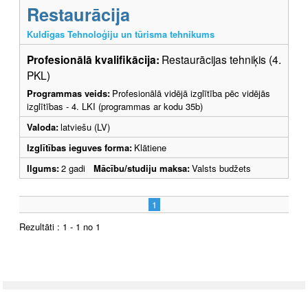
Restaurācija
Kuldīgas Tehnoloģiju un tūrisma tehnikums
Profesionālā kvalifikācija:
Restaurācijas tehniķis (4.
PKL)
Programmas veids:
Profesionālā vidējā izglītība pēc vidējās
izglītības - 4. LKI (programmas ar kodu 35b)
Valoda:
latviešu (LV)
Izglītības ieguves forma:
Klātiene
Ilgums:
2 gadi
Mācību/studiju maksa:
Valsts budžets
1
Rezultāti : 1 - 1 no 1