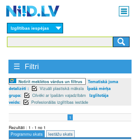
Skip
Main
to
menu
N
main
content
Izglītības iespējas
I
I
D
☰ Filtri
.
L
Notīrīt meklētos vārdus un filtrus
Tematiskā joma
detalizēti :
Vizuāli plastiskā māksla
Īpašā mērķa
V
grupa:
Cilvēki ar īpašām vajadzībām
Izglītotāja
veids:
Profesionālās izglītības iestāde
1
Rezultāti : 1 - 1 no 1
Programmu skats
Iestāžu skats