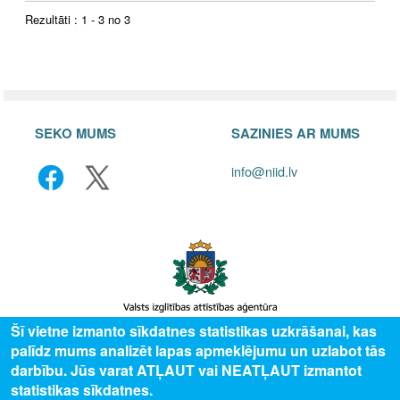
Rezultāti : 1 - 3 no 3
SEKO MUMS
SAZINIES AR MUMS
info@niid.lv
Šī vietne izmanto sīkdatnes statistikas uzkrāšanai, kas
palīdz mums analizēt lapas apmeklējumu un uzlabot tās
© 2025 Valsts izglītības attīstības aģentūra, publicētā satura visas tiesības
darbību. Jūs varat ATĻAUT vai NEATĻAUT izmantot
aizsargātas.
statistikas sīkdatnes.