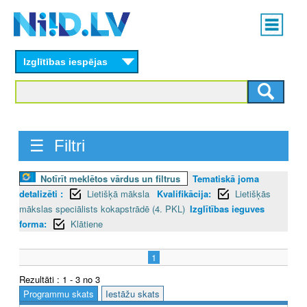
Skip
Main
to
menu
N
main
content
Izglītības iespējas
I
I
D
☰ Filtri
.
L
Notīrīt meklētos vārdus un filtrus
Tematiskā joma
detalizēti :
Lietišķā māksla
Kvalifikācija:
Lietišķās
V
mākslas speciālists kokapstrādē (4. PKL)
Izglītības ieguves
forma:
Klātiene
1
Rezultāti : 1 - 3 no 3
Programmu skats
Iestāžu skats