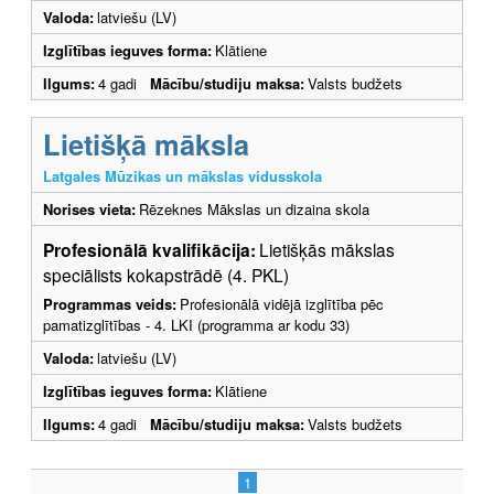
Valoda:
latviešu (LV)
Izglītības ieguves forma:
Klātiene
Ilgums:
4 gadi
Mācību/studiju maksa:
Valsts budžets
Lietišķā māksla
Latgales Mūzikas un mākslas vidusskola
Norises vieta:
Rēzeknes Mākslas un dizaina skola
Profesionālā kvalifikācija:
Lietišķās mākslas
speciālists kokapstrādē (4. PKL)
Programmas veids:
Profesionālā vidējā izglītība pēc
pamatizglītības - 4. LKI (programma ar kodu 33)
Valoda:
latviešu (LV)
Izglītības ieguves forma:
Klātiene
Ilgums:
4 gadi
Mācību/studiju maksa:
Valsts budžets
1