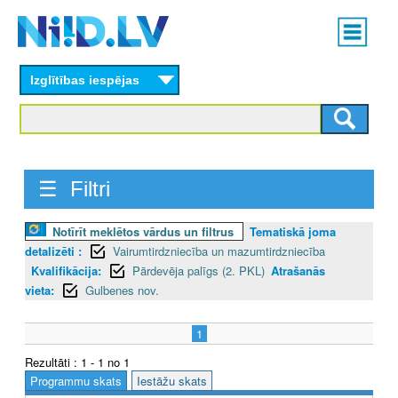
Skip
Main
to
menu
N
main
content
Izglītības iespējas
I
I
D
☰ Filtri
.
L
Notīrīt meklētos vārdus un filtrus
Tematiskā joma
detalizēti :
Vairumtirdzniecība un mazumtirdzniecība
V
Kvalifikācija:
Pārdevēja palīgs (2. PKL)
Atrašanās
vieta:
Gulbenes nov.
1
Rezultāti : 1 - 1 no 1
Programmu skats
Iestāžu skats