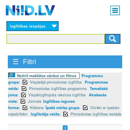
Skip
Main
to
menu
N
main
content
Izglītības iespējas
I
I
D
☰ Filtri
.
L
Notīrīt meklētos vārdus un filtrus
Programmu
grupa:
Vispārējā pirmsskolas izglītība
Programmas
V
veids:
Pirmsskolas izglītības programma
Tematiskā
joma:
Vispārizglītojoša rakstura izglītība
Atrašanās
vieta:
Jūrmala
Izglītības ieguves
forma:
Klātiene
Īpašā mērķa grupa:
Cilvēki ar īpašām
vajadzībām
Izglītotāja veids:
Pirmsskolas izglītības iestāde
1