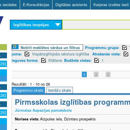
Skip
as iestādes
E-Konsultācijas
Digitālais asistents
Karjeras izvēles testi
to
main
Izglītības iespējas
content
Notīrīt meklētos vārdus un filtrus
Programmu grupa:
joma:
Vispārizglītojoša rakstura izglītība
Atrašanās vieta:
ieguves forma:
Klātiene
Budžeta vietas:
1
[26]
1
2
3
Rezultāti : 1 - 10 no 26
Programmu skats
Iestāžu skats
[26]
Pirmsskolas izglītības program
Jūrmalas Aspazijas pamatskola
[26]
Norises vieta:
Aizputes iela, Dzintaru prospekts