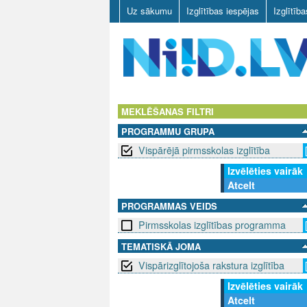
Uz sākumu
Izglītības iespējas
Izglītīb
N
I
MEKLĒŠANAS FILTRI
PROGRAMMU GRUPA
I
Vispārējā pirmsskolas izglītība
D
Izvēlēties vairāk
Atcelt
.
PROGRAMMAS VEIDS
L
Pirmsskolas izglītības programma
V
TEMATISKĀ JOMA
Vispārizglītojoša rakstura izglītība
Izvēlēties vairāk
Atcelt