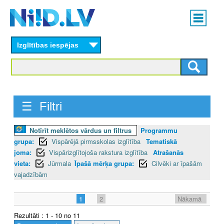
Skip
Main
to
menu
N
main
content
Izglītības iespējas
I
I
D
☰ Filtri
.
L
Notīrīt meklētos vārdus un filtrus
Programmu
grupa:
Vispārējā pirmsskolas izglītība
Tematiskā
V
joma:
Vispārizglītojoša rakstura izglītība
Atrašanās
vieta:
Jūrmala
Īpašā mērķa grupa:
Cilvēki ar īpašām
vajadzībām
1
2
Nākamā
Rezultāti : 1 - 10 no 11