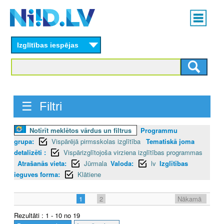
Skip
Main
to
menu
N
main
content
Izglītības iespējas
I
I
D
☰ Filtri
.
L
Notīrīt meklētos vārdus un filtrus
Programmu
grupa:
Vispārējā pirmsskolas izglītība
Tematiskā joma
V
detalizēti :
Vispārizglītojoša virziena izglītības programmas
Atrašanās vieta:
Jūrmala
Valoda:
lv
Izglītības
ieguves forma:
Klātiene
1
2
Nākamā
Rezultāti : 1 - 10 no 19