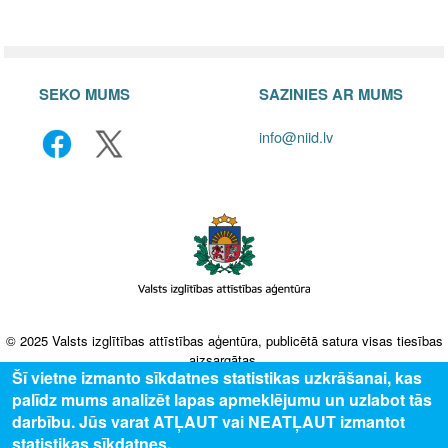
SEKO MUMS
SAZINIES AR MUMS
info@niid.lv
© 2025 Valsts izglītības attīstības aģentūra, publicētā satura visas tiesības
aizsargātas.
Šī vietne izmanto sīkdatnes statistikas uzkrāšanai, kas
palīdz mums analizēt lapas apmeklējumu un uzlabot tās
darbību. Jūs varat ATĻAUT vai NEATĻAUT izmantot
statistikas sīkdatnes.