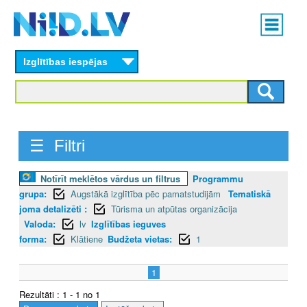
Skip
Main
to
menu
N
main
content
Izglītības iespējas
I
I
D
☰ Filtri
.
L
Notīrīt meklētos vārdus un filtrus
Programmu
grupa:
Augstākā izglītība pēc pamatstudijām
Tematiskā
V
joma detalizēti :
Tūrisma un atpūtas organizācija
Valoda:
lv
Izglītības ieguves
forma:
Klātiene
Budžeta vietas:
1
1
Rezultāti : 1 - 1 no 1