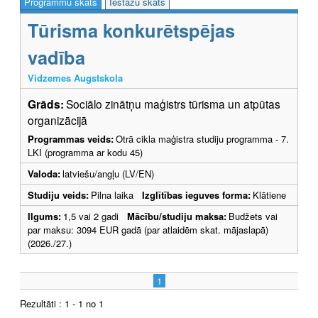
Programmu skats
Iestāžu skats
Tūrisma konkurētspējas
vadība
Vidzemes Augstskola
Grāds:
Sociālo zinātņu maģistrs tūrisma un atpūtas
organizācijā
Programmas veids:
Otrā cikla maģistra studiju programma - 7.
LKI (programma ar kodu 45)
Valoda:
latviešu/angļu (LV/EN)
Studiju veids:
Pilna laika
Izglītības ieguves forma:
Klātiene
Ilgums:
1,5 vai 2 gadi
Mācību/studiju maksa:
Budžets vai
par maksu: 3094 EUR gadā (par atlaidēm skat. mājaslapā)
(2026./27.)
1
Rezultāti : 1 - 1 no 1