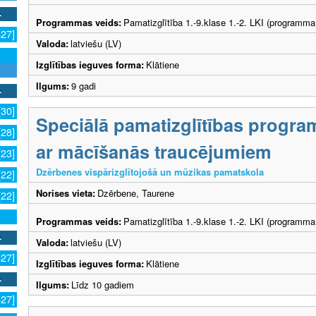
Programmas veids:
Pamatizglītība 1.-9.klase 1.-2. LKI (programma
527]
Valoda:
latviešu (LV)
Izglītības ieguves forma:
Klātiene
Ilgums:
9 gadi
[30]
Speciālā pamatizglītības progra
[28]
ar mācīšanās traucējumiem
[23]
Dzērbenes vispārizglītojošā un mūzikas pamatskola
[22]
Norises vieta:
Dzērbene, Taurene
[22]
Programmas veids:
Pamatizglītība 1.-9.klase 1.-2. LKI (programma
Valoda:
latviešu (LV)
527]
Izglītības ieguves forma:
Klātiene
Ilgums:
Līdz 10 gadiem
527]