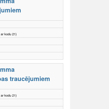
ramma
cējumiem
 ar kodu 21)
ramma
tības traucējumiem
 ar kodu 21)