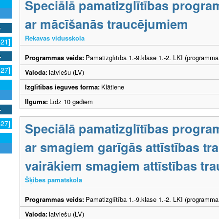
Speciālā pamatizglītības progra
ar mācīšanās traucējumiem
Rekavas vidusskola
521]
Programmas veids:
Pamatizglītība 1.-9.klase 1.-2. LKI (programma
527]
Valoda:
latviešu (LV)
Izglītības ieguves forma:
Klātiene
Ilgums:
Līdz 10 gadiem
527]
Speciālā pamatizglītības progra
ar smagiem garīgās attīstības t
vairākiem smagiem attīstības tr
Šķibes pamatskola
Programmas veids:
Pamatizglītība 1.-9.klase 1.-2. LKI (programma
Valoda:
latviešu (LV)