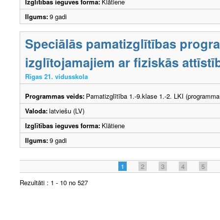
Izglītības ieguves forma:
Klātiene
Ilgums:
9 gadi
Speciālās pamatizglītības prog
izglītojamajiem ar fiziskās attīs
Rīgas 21. vidusskola
Programmas veids:
Pamatizglītība 1.-9.klase 1.-2. LKI (programma
Valoda:
latviešu (LV)
Izglītības ieguves forma:
Klātiene
Ilgums:
9 gadi
1
2
3
4
5
Rezultāti : 1 - 10 no 527