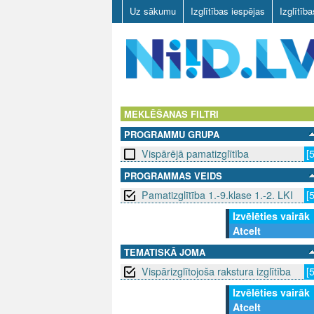
Uz sākumu
Izglītības iespējas
Izglītīb
N
I
MEKLĒŠANAS FILTRI
PROGRAMMU GRUPA
I
Vispārējā pamatizglītība
[
D
PROGRAMMAS VEIDS
Pamatizglītība 1.-9.klase 1.-2. LKI
[
.
Izvēlēties vairāk
L
Atcelt
V
TEMATISKĀ JOMA
Vispārizglītojoša rakstura izglītība
[
Izvēlēties vairāk
Atcelt