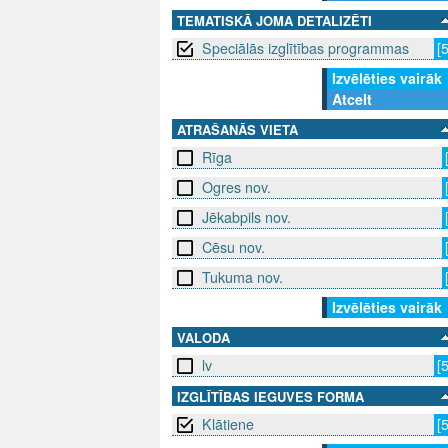
TEMATISKĀ JOMA DETALIZĒTI
Speciālās izglītības programmas
[
Izvēlēties vairāk
Atcelt
ATRAŠANĀS VIETA
Rīga
Ogres nov.
Jēkabpils nov.
Cēsu nov.
Tukuma nov.
Izvēlēties vairāk
VALODA
lv
[
IZGLĪTĪBAS IEGUVES FORMA
Klātiene
[