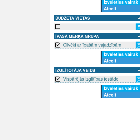
Izvēlēties vairāk
Atcelt
BUDŽETA VIETAS
[
ĪPAŠĀ MĒRĶA GRUPA
Cilvēki ar īpašām vajadzībām
[
Izvēlēties vairāk
Atcelt
IZGLĪTOTĀJA VEIDS
Vispārējās izglītības iestāde
[
Izvēlēties vairāk
Atcelt