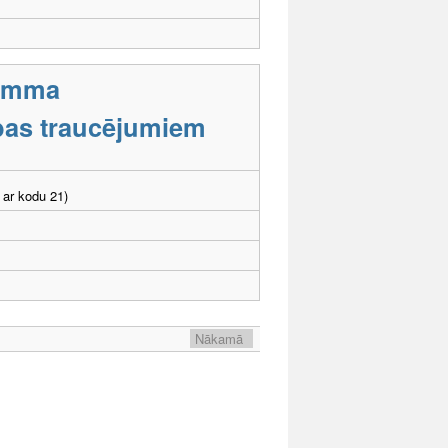
ramma
tības traucējumiem
 ar kodu 21)
Nākamā