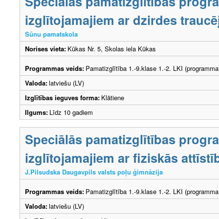
Speciālās pamatizglītības prog
izglītojamajiem ar dzirdes trau
Sūnu pamatskola
Norises vieta:
Kūkas Nr. 5, Skolas iela Kūkas
Programmas veids:
Pamatizglītība 1.-9.klase 1.-2. LKI (programma
Valoda:
latviešu (LV)
Izglītības ieguves forma:
Klātiene
Ilgums:
Līdz 10 gadiem
Speciālās pamatizglītības prog
izglītojamajiem ar fiziskās attīs
J.Pilsudska Daugavpils valsts poļu ģimnāzija
Programmas veids:
Pamatizglītība 1.-9.klase 1.-2. LKI (programma
Valoda:
latviešu (LV)