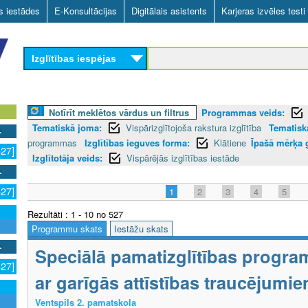
Skip
as iestādes
E-Konsultācijas
Digitālais asistents
Karjeras izvēles testi
to
main
Izglītības iespējas
content
Notīrīt meklētos vārdus un filtrus
Programmas veids:
Tematiskā joma:
Vispārizglītojoša rakstura izglītība
Tematiskā
programmas
Izglītības ieguves forma:
Klātiene
Īpašā mērķa 
527]
Izglītotāja veids:
Vispārējās izglītības iestāde
527]
1
2
3
4
5
Rezultāti : 1 - 10 no 527
Programmu skats
Iestāžu skats
Speciālā pamatizglītības progra
527]
ar garīgās attīstības traucējumi
Ventspils 2. pamatskola