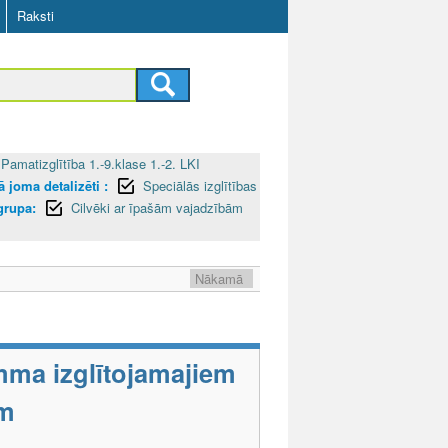
Raksti
Pamatizglītība 1.-9.klase 1.-2. LKI
 joma detalizēti :
Speciālās izglītības
grupa:
Cilvēki ar īpašām vajadzībām
Nākamā
mma izglītojamajiem
em