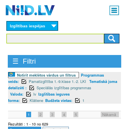
Skip
Main
to
menu
N
main
content
Izglītības iespējas
I
I
D
☰ Filtri
.
L
Notīrīt meklētos vārdus un filtrus
Programmas
veids:
Pamatizglītība 1.-9.klase 1.-2. LKI
Tematiskā joma
V
detalizēti :
Speciālās izglītības programmas
Valoda:
lv
Izglītības ieguves
forma:
Klātiene
Budžeta vietas:
1
1
2
3
4
5
Nākamā
Rezultāti : 1 - 10 no 629