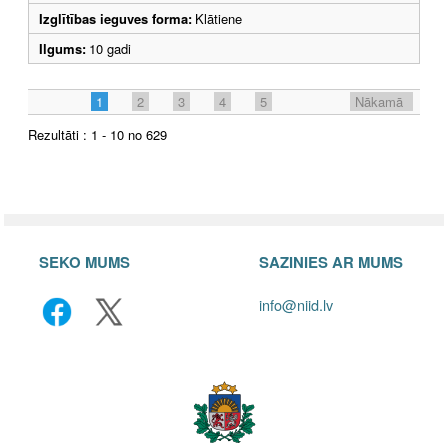
Izglītības ieguves forma:
Klātiene
Ilgums:
10 gadi
1
2
3
4
5
Nākamā
Rezultāti : 1 - 10 no 629
SEKO MUMS
SAZINIES AR MUMS
info@niid.lv