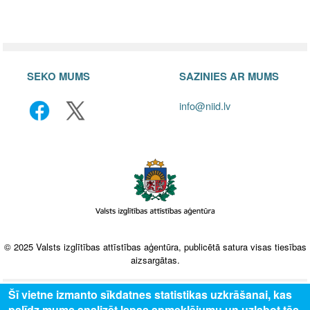
SEKO MUMS
SAZINIES AR MUMS
info@niid.lv
© 2025 Valsts izglītības attīstības aģentūra, publicētā satura visas tiesības
aizsargātas.
Šī vietne izmanto sīkdatnes statistikas uzkrāšanai, kas
palīdz mums analizēt lapas apmeklējumu un uzlabot tās