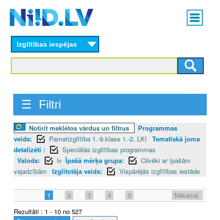
Skip
Main
to
menu
N
main
content
Izglītības iespējas
I
I
D
☰ Filtri
.
L
Notīrīt meklētos vārdus un filtrus
Programmas
veids:
Pamatizglītība 1.-9.klase 1.-2. LKI
Tematiskā joma
V
detalizēti :
Speciālās izglītības programmas
Valoda:
lv
Īpašā mērķa grupa:
Cilvēki ar īpašām
vajadzībām
Izglītotāja veids:
Vispārējās izglītības iestāde
1
2
3
4
5
Nākamā
Rezultāti : 1 - 10 no 527