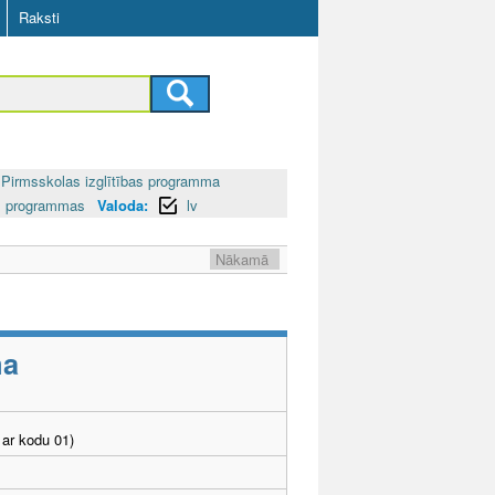
Raksti
Pirmsskolas izglītības programma
bas programmas
Valoda:
lv
Nākamā
ma
ar kodu 01)