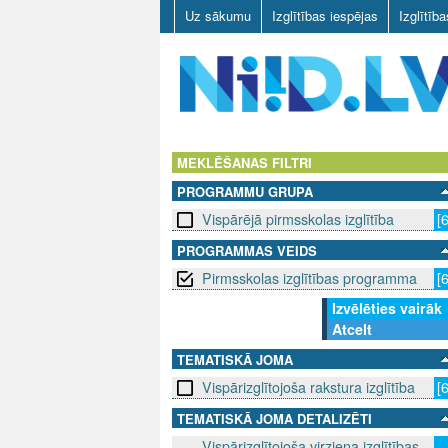
Uz sākumu
Izglītības iespējas
Izglītīb
N
I
MEKLĒŠANAS FILTRI
PROGRAMMU GRUPA
I
Vispārējā pirmsskolas izglītība
[
D
PROGRAMMAS VEIDS
Pirmsskolas izglītības programma
[
.
Izvēlēties vairāk
L
Atcelt
V
TEMATISKĀ JOMA
Vispārizglītojoša rakstura izglītība
[
TEMATISKĀ JOMA DETALIZĒTI
Vispārizglītojoša virziena izglītības