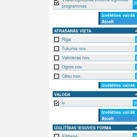
[
programmas
Izvēlēties vairāk
Atcelt
ATRAŠANĀS VIETA
Rīga
Tukuma nov.
Valmieras nov.
Ogres nov.
Cēsu nov.
Izvēlēties vairāk
VALODA
lv
[
Izvēlēties vairāk
Atcelt
IZGLĪTĪBAS IEGUVES FORMA
Klātiene
[