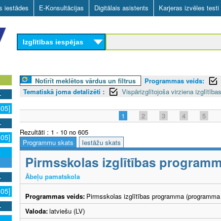
Skip
as iestādes
E-Konsultācijas
Digitālais asistents
Karjeras izvēles testi
to
main
Izglītības iespējas
content
Notīrīt meklētos vārdus un filtrus
Programmas veids:
Tematiskā joma detalizēti :
Vispārizglītojoša virziena izglītī
605]
1
2
3
4
5
Rezultāti : 1 - 10 no 605
605]
Programmu skats
Iestāžu skats
Pirmsskolas izglītības program
Ābeļu pamatskola
605]
Programmas veids:
Pirmsskolas izglītības programma (programma 
Valoda:
latviešu (LV)