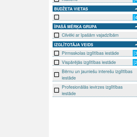
BUDŽETA VIETAS
[
ĪPAŠĀ MĒRĶA GRUPA
Cilvēki ar īpašām vajadzībām
IZGLĪTOTĀJA VEIDS
Pirmsskolas izglītības iestāde
[
Vispārējās izglītības iestāde
[
Bērnu un jauniešu interešu izglītības
iestāde
Profesionālās ievirzes izglītības
iestāde