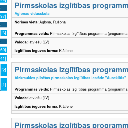
Pirmsskolas izglītības program
Aglonas vidusskola
497]
Norises vieta:
Aglona, Rušona
[6]
Programmas veids:
Pirmsskolas izglītības programma (programma 
Valoda:
latviešu (LV)
360]
Izglītības ieguves forma:
Klātiene
241]
Pirmsskolas izglītības program
[2]
Aizkraukles pilsētas pirmsskolas izglītības iestāde "Auseklītis"
[1]
Programmas veids:
Pirmsskolas izglītības programma (programma 
Valoda:
latviešu (LV)
Izglītības ieguves forma:
Klātiene
Pirmsskolas izglītības program