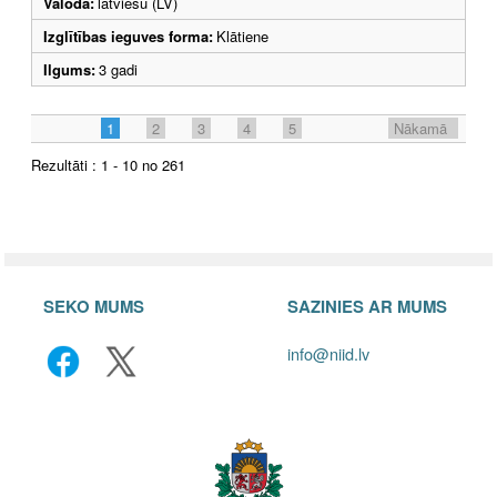
Valoda:
latviešu (LV)
Izglītības ieguves forma:
Klātiene
Ilgums:
3 gadi
1
2
3
4
5
Nākamā
Rezultāti : 1 - 10 no 261
SEKO MUMS
SAZINIES AR MUMS
info@niid.lv