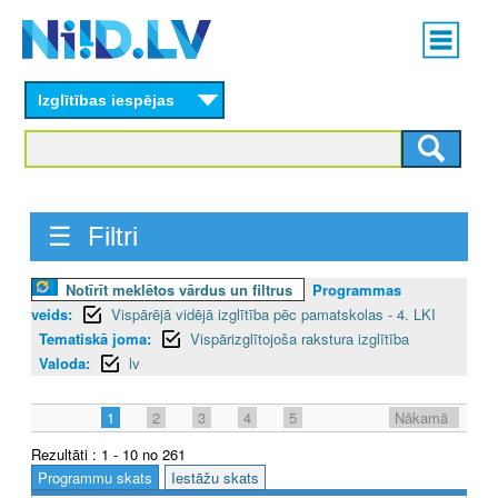
Skip
Main
to
menu
N
main
content
Izglītības iespējas
I
I
D
☰ Filtri
.
L
Notīrīt meklētos vārdus un filtrus
Programmas
veids:
Vispārējā vidējā izglītība pēc pamatskolas - 4. LKI
V
Tematiskā joma:
Vispārizglītojoša rakstura izglītība
Valoda:
lv
1
2
3
4
5
Nākamā
Rezultāti : 1 - 10 no 261
Programmu skats
Iestāžu skats