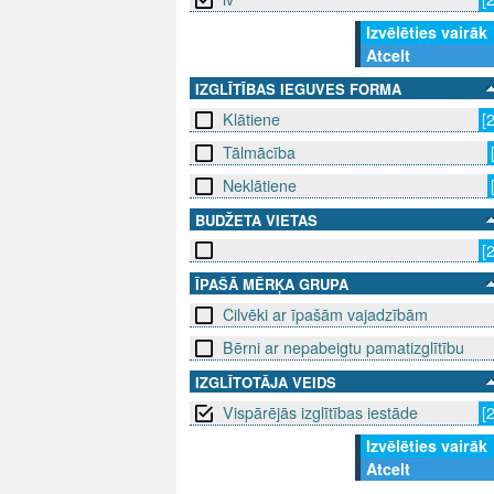
Izvēlēties vairāk
Atcelt
IZGLĪTĪBAS IEGUVES FORMA
Klātiene
[
Tālmācība
Neklātiene
BUDŽETA VIETAS
[
ĪPAŠĀ MĒRĶA GRUPA
Cilvēki ar īpašām vajadzībām
Bērni ar nepabeigtu pamatizglītību
IZGLĪTOTĀJA VEIDS
Vispārējās izglītības iestāde
[
Izvēlēties vairāk
Atcelt