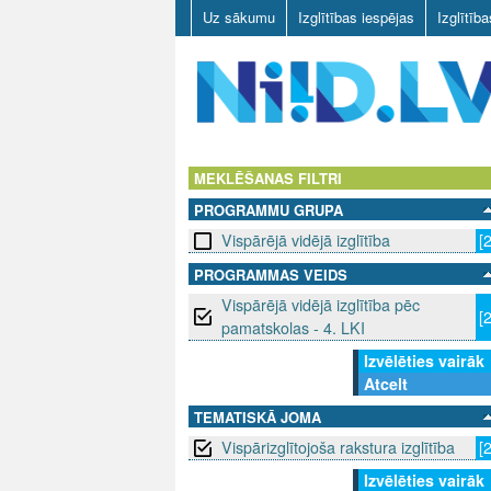
Uz sākumu
Izglītības iespējas
Izglītīb
N
I
MEKLĒŠANAS FILTRI
PROGRAMMU GRUPA
I
Vispārējā vidējā izglītība
[
D
PROGRAMMAS VEIDS
Vispārējā vidējā izglītība pēc
.
[
pamatskolas - 4. LKI
L
Izvēlēties vairāk
Atcelt
V
TEMATISKĀ JOMA
Vispārizglītojoša rakstura izglītība
[
Izvēlēties vairāk