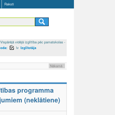
Raksti
Vispārējā vidējā izglītība pēc pamatskolas -
loda:
lv
Izglītotāja
Nākamā
lītības programma
ējumiem (neklātiene)