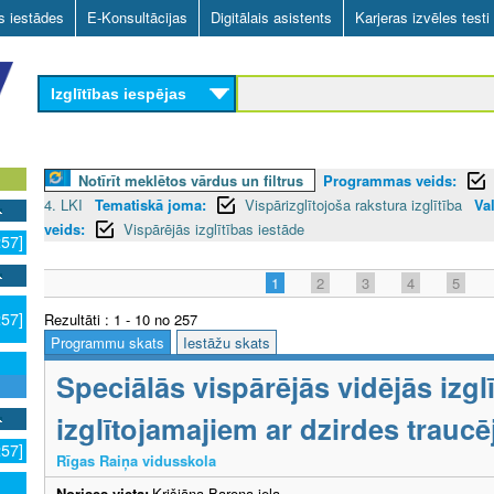
Skip
as iestādes
E-Konsultācijas
Digitālais asistents
Karjeras izvēles testi
to
main
Izglītības iespējas
content
Notīrīt meklētos vārdus un filtrus
Programmas veids:
4. LKI
Tematiskā joma:
Vispārizglītojoša rakstura izglītība
Va
veids:
Vispārējās izglītības iestāde
257]
1
2
3
4
5
257]
Rezultāti : 1 - 10 no 257
Programmu skats
Iestāžu skats
Speciālās vispārējās vidējās izg
izglītojamajiem ar dzirdes trauc
257]
Rīgas Raiņa vidusskola
Norises vieta:
Krišjāņa Barona iela