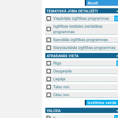
Atcelt
TEMATISKĀ JOMA DETALIZĒTI
Vispārējās izglītības programmas
[
Izglītības iestādes izstrādātas
programmas
Speciālās izglītības programmas
Starptautiskās izglītības programmas
ATRAŠANĀS VIETA
Rīga
Daugavpils
Liepāja
Talsu nov.
Cēsu nov.
Izvēlēties vairāk
VALODA
lv
[