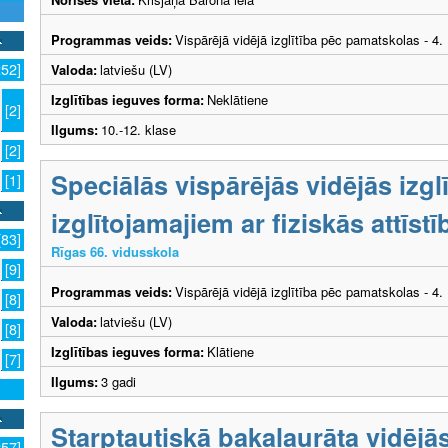
Programmas veids:
Vispārējā vidējā izglītība pēc pamatskolas - 4
252]
Valoda:
latviešu (LV)
Izglītības ieguves forma:
Neklātiene
[2]
Ilgums:
10.-12. klase
[2]
Speciālās vispārējās vidējās izg
[1]
izglītojamajiem ar fiziskās attīs
[83]
Rīgas 66. vidusskola
[9]
Programmas veids:
Vispārējā vidējā izglītība pēc pamatskolas - 4
[8]
Valoda:
latviešu (LV)
[8]
Izglītības ieguves forma:
Klātiene
[7]
Ilgums:
3 gadi
Starptautiskā bakalaurāta vidējās
257]