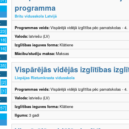
programma
Britu vidusskola Latvijā
Programmas veids:
Vispārējā vidējā izglītība pēc pamatskolas - 4
223]
Valoda:
latviešu (LV)
[18]
Izglītības ieguves forma:
Klātiene
[16]
Mācību/studiju maksa:
Maksas
235]
Vispārējās vidējās izglītības izg
Liepājas Rietumkrasta vidusskola
[2]
Programmas veids:
Vispārējā vidējā izglītība pēc pamatskolas - 4
[1]
Valoda:
latviešu (LV)
Izglītības ieguves forma:
Klātiene
257]
Ilgums:
3 gadi