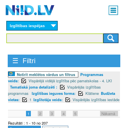
Skip
Main
to
menu
N
main
content
Izglītības iespējas
I
I
D
☰ Filtri
.
L
Notīrīt meklētos vārdus un filtrus
Programmas
veids:
Vispārējā vidējā izglītība pēc pamatskolas - 4. LKI
V
Tematiskā joma detalizēti :
Vispārējās izglītības
programmas
Izglītības ieguves forma:
Klātiene
Budžeta
vietas:
1
Izglītotāja veids:
Vispārējās izglītības iestāde
1
2
3
4
5
Nākamā
Rezultāti : 1 - 10 no 207