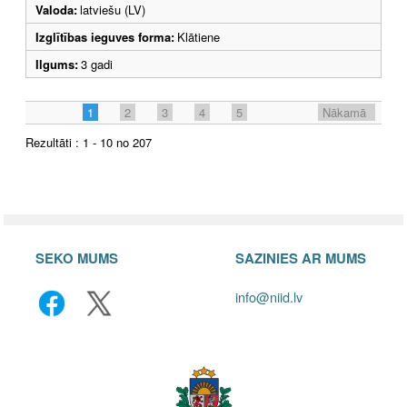
Valoda:
latviešu (LV)
Izglītības ieguves forma:
Klātiene
Ilgums:
3 gadi
1
2
3
4
5
Nākamā
Rezultāti : 1 - 10 no 207
SEKO MUMS
SAZINIES AR MUMS
info@niid.lv