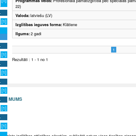
[1]
Programmas veids:
Profesionālā pamatizglītība pēc speciālās pama
22)
Valoda:
latviešu (LV)
[1]
Izglītības ieguves forma:
Klātiene
Ilgums:
2 gadi
1
[1]
Rezultāti : 1 - 1 no 1
[1]
[1]
S AR MUMS
[1]
v
[1]
5 Valsts izglītības attīstības aģentūra, publicētā satura visas tiesības aizsar