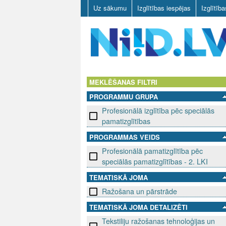
Uz sākumu
Izglītības iespējas
Izglītīb
N
I
MEKLĒŠANAS FILTRI
PROGRAMMU GRUPA
I
Profesionālā izglītība pēc speciālās
D
pamatizglītības
PROGRAMMAS VEIDS
.
Profesionālā pamatizglītība pēc
L
speciālās pamatizglītības - 2. LKI
TEMATISKĀ JOMA
V
Ražošana un pārstrāde
TEMATISKĀ JOMA DETALIZĒTI
Tekstiliju ražošanas tehnoloģijas un