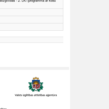
tizglītības - 2. LKI (programma ar kodu
gātas.