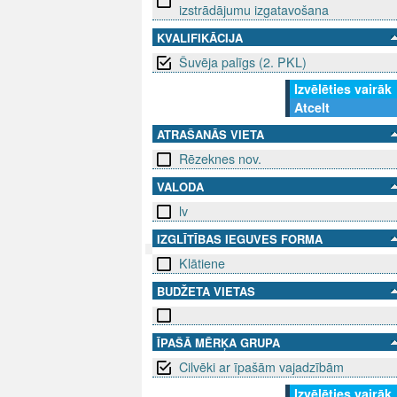
izstrādājumu izgatavošana
KVALIFIKĀCIJA
Šuvēja palīgs (2. PKL)
Izvēlēties vairāk
Atcelt
ATRAŠANĀS VIETA
Rēzeknes nov.
VALODA
lv
IZGLĪTĪBAS IEGUVES FORMA
Klātiene
SEKO MUMS
SAZINIE
BUDŽETA VIETAS
info@niid.l
ĪPAŠĀ MĒRĶA GRUPA
Cilvēki ar īpašām vajadzībām
Izvēlēties vairāk
© 202