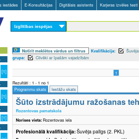
Skip
as iestādes
E-Konsultācijas
Digitālais asistents
Karjeras izvēles testi
to
main
Izglītības iespējas
content
Notīrīt meklētos vārdus un filtrus
Kvalifikācija:
Šuvēja
grupa:
Cilvēki ar īpašām vajadzībām
[1]
1
Rezultāti : 1 - 1 no 1
Programmu skats
Iestāžu skats
[1]
Šūto izstrādājumu ražošanas teh
Rozentovas pamatskola
[1]
Norises vieta:
Rozentovas iela
Profesionālā kvalifikācija:
Šuvēja palīgs (2. PKL)