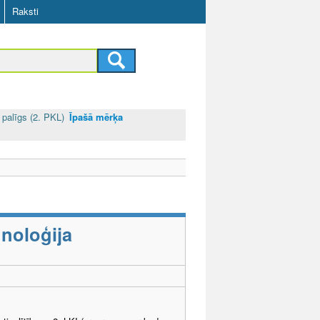
Raksti
 palīgs (2. PKL)
Īpašā mērķa
noloģija