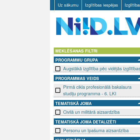
Uz sākumu
Izglītības iespējas
Izglītīb
N
I
MEKLĒŠANAS FILTRI
PROGRAMMU GRUPA
I
Augstākā izglītība pēc vidējās izglītība
D
PROGRAMMAS VEIDS
Pirmā cikla profesionālā bakalaura
.
studiju programma - 6. LKI
L
TEMATISKĀ JOMA
V
Civilā un militārā aizsardzība
TEMATISKĀ JOMA DETALIZĒTI
Personu un īpašuma aizsardzība