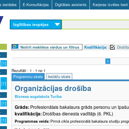
Skip
as iestādes
E-Konsultācijas
Digitālais asistents
Karjeras izvēles testi
to
main
Izglītības iespējas
content
Notīrīt meklētos vārdus un filtrus
Kvalifikācija:
Drošīb
1
s
[1]
Rezultāti : 1 - 1 no 1
Programmu skats
Iestāžu skats
[1]
Organizācijas drošība
Biznesa augstskola Turība
[1]
Grāds:
Profesionālais bakalaura grāds personu un īpa
kvalifikācija:
Drošības dienesta vadītājs (6. PKL)
[1]
Programmas veids:
Pirmā cikla profesionālā bakalaura studiju pr