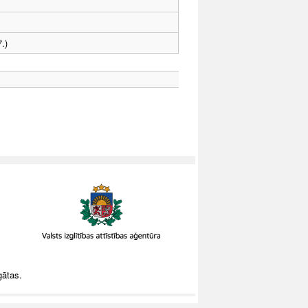
.)
gātas.