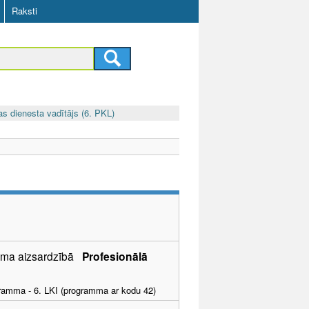
Raksti
as dienesta vadītājs (6. PKL)
šuma aizsardzībā
Profesionālā
ogramma - 6. LKI (programma ar kodu 42)