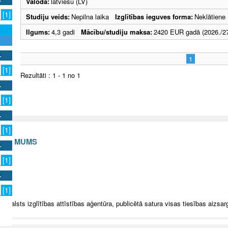
Valoda:
latviešu (LV)
[1]
Studiju veids:
Nepilna laika
Izglītības ieguves forma:
Neklātiene
Ilgums:
4,3 gadi
Mācību/studiju maksa:
2420 EUR gadā (2026./27
1
[1]
Rezultāti : 1 - 1 no 1
[1]
[1]
S AR MUMS
[1]
v
[1]
5 Valsts izglītības attīstības aģentūra, publicētā satura visas tiesības aizsar