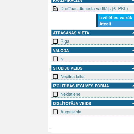
KVALIFIKĀCIJA
Drošības dienesta vadītājs (6. PKL)
Izvēlēties vairāk
Atcelt
ATRAŠANĀS VIETA
Rīga
VALODA
lv
STUDIJU VEIDS
Nepilna laika
SEKO MUMS
SAZINIE
IZGLĪTĪBAS IEGUVES FORMA
Neklātiene
info@niid.l
IZGLĪTOTĀJA VEIDS
Augstskola
© 202