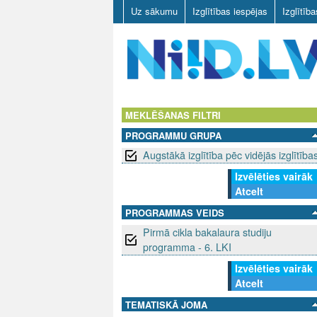
Uz sākumu
Izglītības iespējas
Izglītīb
N
I
MEKLĒŠANAS FILTRI
PROGRAMMU GRUPA
I
Augstākā izglītība pēc vidējās izglītība
D
Izvēlēties vairāk
Atcelt
.
PROGRAMMAS VEIDS
L
Pirmā cikla bakalaura studiju
programma - 6. LKI
V
Izvēlēties vairāk
Atcelt
TEMATISKĀ JOMA