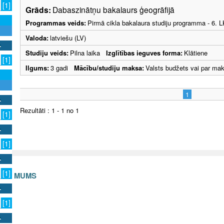
[1]
Grāds:
Dabaszinātņu bakalaurs ģeogrāfijā
Programmas veids:
Pirmā cikla bakalaura studiju programma - 6. 
Valoda:
latviešu (LV)
Studiju veids:
Pilna laika
Izglītības ieguves forma:
Klātiene
[1]
Ilgums:
3 gadi
Mācību/studiju maksa:
Valsts budžets vai par ma
1
Rezultāti : 1 - 1 no 1
[1]
[1]
[1]
S AR MUMS
v
[1]