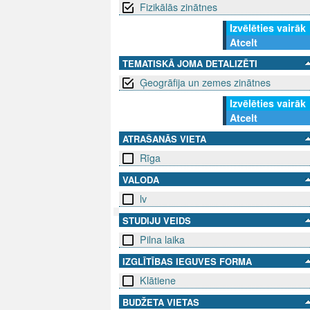
Fizikālās zinātnes
Izvēlēties vairāk
Atcelt
TEMATISKĀ JOMA DETALIZĒTI
Ģeogrāfija un zemes zinātnes
Izvēlēties vairāk
Atcelt
ATRAŠANĀS VIETA
Rīga
VALODA
lv
STUDIJU VEIDS
Pilna laika
SEKO MUMS
SAZINIE
IZGLĪTĪBAS IEGUVES FORMA
info@niid.l
Klātiene
BUDŽETA VIETAS