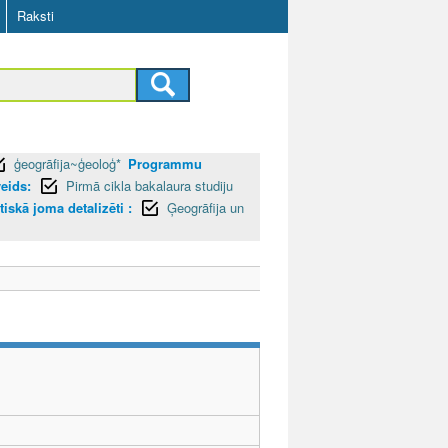
Raksti
ģeogrāfija~ģeoloģ*
Programmu
eids:
Pirmā cikla bakalaura studiju
iskā joma detalizēti :
Ģeogrāfija un