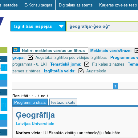
Skip
as iestādes
E-Konsultācijas
Digitālais asistents
Karjeras izvēles testi
to
main
Izglītības iespējas
content
Notīrīt meklētos vārdus un filtrus
Meklētais vārds/frāze:
grupa:
Augstākā izglītība pēc vidējās izglītības
Programmas v
programma - 6. LKI
Tematiskā joma:
Fizikālās zinātnes
Temat
s
[1]
zemes zinātnes
Izglītotāja veids:
Augstskola
1
Rezultāti : 1 - 1 no 1
Programmu skats
Iestāžu skats
[1]
Ģeogrāfija
Latvijas Universitāte
Norises vieta:
LU Eksakto zinātņu un tehnoloģiju fakultāte