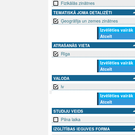
Fizikālās zinātnes
TEMATISKĀ JOMA DETALIZĒTI
Ģeogrāfija un zemes zinātnes
Izvēlēties vairāk
Atcelt
ATRAŠANĀS VIETA
Rīga
Izvēlēties vairāk
Atcelt
VALODA
lv
Izvēlēties vairāk
Atcelt
SEKO MUMS
SAZINIE
STUDIJU VEIDS
info@niid.l
Pilna laika
IZGLĪTĪBAS IEGUVES FORMA