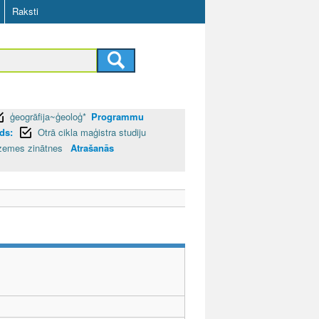
Raksti
ģeogrāfija~ģeoloģ*
Programmu
ds:
Otrā cikla maģistra studiju
 zemes zinātnes
Atrašanās