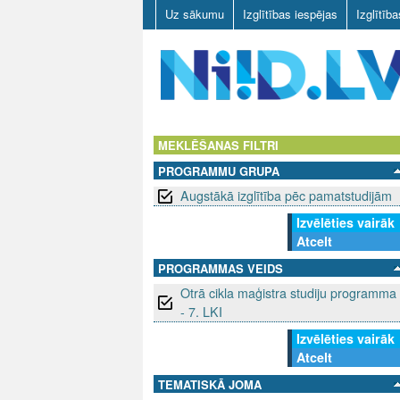
Uz sākumu
Izglītības iespējas
Izglītīb
N
I
MEKLĒŠANAS FILTRI
PROGRAMMU GRUPA
I
Augstākā izglītība pēc pamatstudijām
D
Izvēlēties vairāk
Atcelt
.
PROGRAMMAS VEIDS
L
Otrā cikla maģistra studiju programma
- 7. LKI
V
Izvēlēties vairāk
Atcelt
TEMATISKĀ JOMA