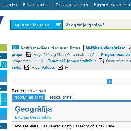
Skip
as iestādes
E-Konsultācijas
Digitālais asistents
Karjeras izvēles testi
to
main
Izglītības iespējas
content
Notīrīt meklētos vārdus un filtrus
Meklētais vārds/frāze:
grupa:
Augstākā izglītība pēc pamatstudijām
Programmas vei
programma - 7. LKI
Tematiskā joma detalizēti :
Ģeogrāfija un
[1]
vieta:
Rīga
Valoda:
lv
1
Rezultāti : 1 - 1 no 1
Programmu skats
Iestāžu skats
[1]
Ģeogrāfija
Latvijas Universitāte
Norises vieta:
LU Eksakto zinātņu un tehnoloģiju fakultāte