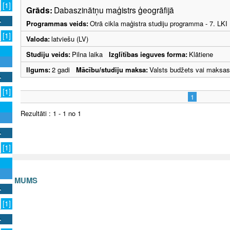
[1]
Grāds:
Dabaszinātņu maģistrs ģeogrāfijā
Programmas veids:
Otrā cikla maģistra studiju programma - 7. LK
[1]
Valoda:
latviešu (LV)
Studiju veids:
Pilna laika
Izglītības ieguves forma:
Klātiene
Ilgums:
2 gadi
Mācību/studiju maksa:
Valsts budžets vai maksas
[1]
1
Rezultāti : 1 - 1 no 1
[1]
S AR MUMS
v
[1]