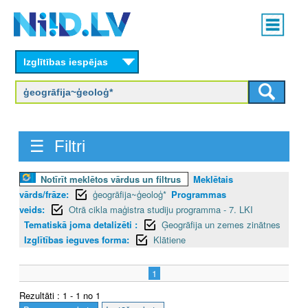
Skip
Main
to
menu
N
main
content
Izglītības iespējas
I
I
D
☰ Filtri
.
L
Notīrīt meklētos vārdus un filtrus
Meklētais
vārds/frāze:
ģeogrāfija~ģeoloģ*
Programmas
V
veids:
Otrā cikla maģistra studiju programma - 7. LKI
Tematiskā joma detalizēti :
Ģeogrāfija un zemes zinātnes
Izglītības ieguves forma:
Klātiene
1
Rezultāti : 1 - 1 no 1