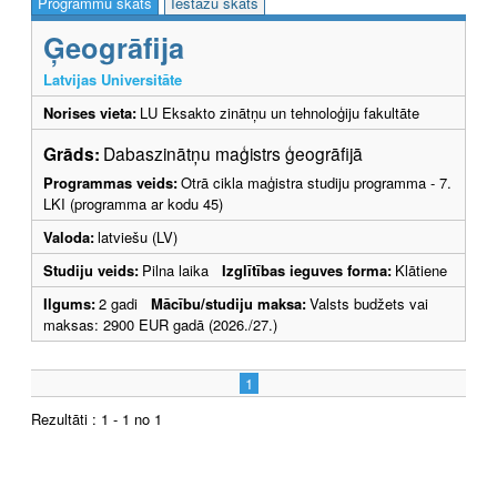
Programmu skats
Iestāžu skats
Ģeogrāfija
Latvijas Universitāte
Norises vieta:
LU Eksakto zinātņu un tehnoloģiju fakultāte
Grāds:
Dabaszinātņu maģistrs ģeogrāfijā
Programmas veids:
Otrā cikla maģistra studiju programma - 7.
LKI (programma ar kodu 45)
Valoda:
latviešu (LV)
Studiju veids:
Pilna laika
Izglītības ieguves forma:
Klātiene
Ilgums:
2 gadi
Mācību/studiju maksa:
Valsts budžets vai
maksas: 2900 EUR gadā (2026./27.)
1
Rezultāti : 1 - 1 no 1