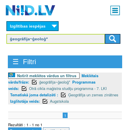
Skip
Main
to
menu
N
main
content
Izglītības iespējas
I
I
D
☰ Filtri
.
L
Notīrīt meklētos vārdus un filtrus
Meklētais
vārds/frāze:
ģeogrāfija~ģeoloģ*
Programmas
V
veids:
Otrā cikla maģistra studiju programma - 7. LKI
Tematiskā joma detalizēti :
Ģeogrāfija un zemes zinātnes
Izglītotāja veids:
Augstskola
1
Rezultāti : 1 - 1 no 1