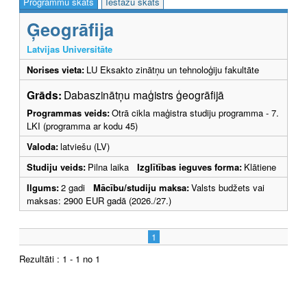
Programmu skats
Iestāžu skats
Ģeogrāfija
Latvijas Universitāte
Norises vieta:
LU Eksakto zinātņu un tehnoloģiju fakultāte
Grāds:
Dabaszinātņu maģistrs ģeogrāfijā
Programmas veids:
Otrā cikla maģistra studiju programma - 7.
LKI (programma ar kodu 45)
Valoda:
latviešu (LV)
Studiju veids:
Pilna laika
Izglītības ieguves forma:
Klātiene
Ilgums:
2 gadi
Mācību/studiju maksa:
Valsts budžets vai
maksas: 2900 EUR gadā (2026./27.)
1
Rezultāti : 1 - 1 no 1