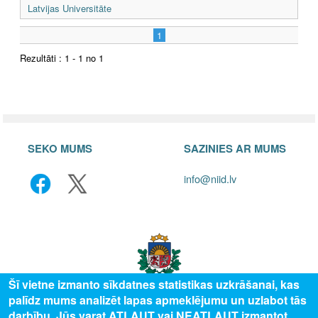
Latvijas Universitāte
1
Rezultāti : 1 - 1 no 1
SEKO MUMS
SAZINIES AR MUMS
info@niid.lv
Šī vietne izmanto sīkdatnes statistikas uzkrāšanai, kas
palīdz mums analizēt lapas apmeklējumu un uzlabot tās
darbību. Jūs varat ATĻAUT vai NEATĻAUT izmantot