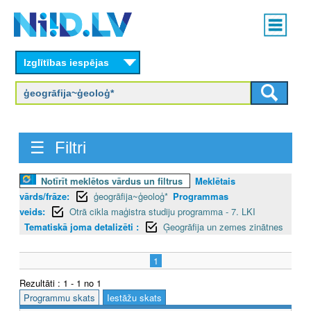
Skip
Main
to
menu
N
main
content
Izglītības iespējas
I
I
D
☰ Filtri
.
L
Notīrīt meklētos vārdus un filtrus
Meklētais
vārds/frāze:
ģeogrāfija~ģeoloģ*
Programmas
V
veids:
Otrā cikla maģistra studiju programma - 7. LKI
Tematiskā joma detalizēti :
Ģeogrāfija un zemes zinātnes
1
Rezultāti : 1 - 1 no 1
Programmu skats
Iestāžu skats