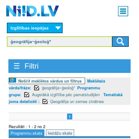
Skip
Main
to
menu
N
main
content
Izglītības iespējas
I
I
D
☰ Filtri
.
L
Notīrīt meklētos vārdus un filtrus
Meklētais
vārds/frāze:
ģeogrāfija~ģeoloģ*
Programmu
V
grupa:
Augstākā izglītība pēc pamatstudijām
Tematiskā
joma detalizēti :
Ģeogrāfija un zemes zinātnes
1
Rezultāti : 1 - 2 no 2
Programmu skats
Iestāžu skats