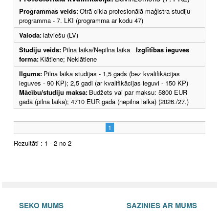
Programmas veids:
Otrā cikla profesionālā maģistra studiju
programma - 7. LKI (programma ar kodu 47)
Valoda:
latviešu (LV)
Studiju veids:
Pilna laika/Nepilna laika
Izglītības ieguves
forma:
Klātiene; Neklātiene
Ilgums:
Pilna laika studijas - 1,5 gads (bez kvalifikācijas
ieguves - 90 KP); 2,5 gadi (ar kvalifikācijas ieguvi - 150 KP)
Mācību/studiju maksa:
Budžets vai par maksu: 5800 EUR
gadā (pilna laika); 4710 EUR gadā (nepilna laika) (2026./27.)
1
Rezultāti : 1 - 2 no 2
SEKO MUMS
SAZINIES AR MUMS