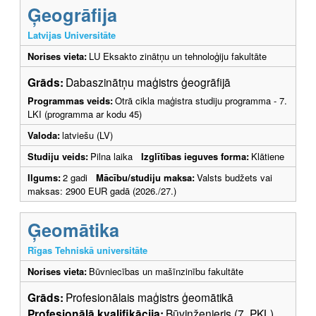
Ģeogrāfija
Latvijas Universitāte
Norises vieta:
LU Eksakto zinātņu un tehnoloģiju fakultāte
Grāds:
Dabaszinātņu maģistrs ģeogrāfijā
Programmas veids:
Otrā cikla maģistra studiju programma - 7.
LKI (programma ar kodu 45)
Valoda:
latviešu (LV)
Studiju veids:
Pilna laika
Izglītības ieguves forma:
Klātiene
Ilgums:
2 gadi
Mācību/studiju maksa:
Valsts budžets vai
maksas: 2900 EUR gadā (2026./27.)
Ģeomātika
Rīgas Tehniskā universitāte
Norises vieta:
Būvniecības un mašīnzinību fakultāte
Grāds:
Profesionālais maģistrs ģeomātikā
Profesionālā kvalifikācija:
Būvinženieris (7. PKL)