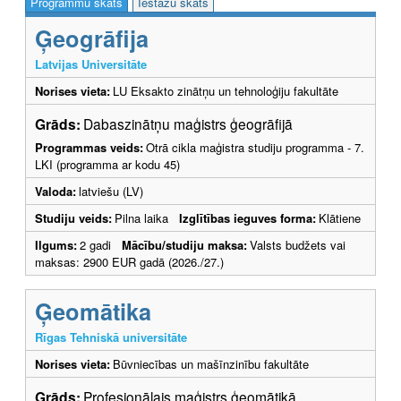
Programmu skats
Iestāžu skats
Ģeogrāfija
Latvijas Universitāte
Norises vieta:
LU Eksakto zinātņu un tehnoloģiju fakultāte
Grāds:
Dabaszinātņu maģistrs ģeogrāfijā
Programmas veids:
Otrā cikla maģistra studiju programma - 7.
LKI (programma ar kodu 45)
Valoda:
latviešu (LV)
Studiju veids:
Pilna laika
Izglītības ieguves forma:
Klātiene
Ilgums:
2 gadi
Mācību/studiju maksa:
Valsts budžets vai
maksas: 2900 EUR gadā (2026./27.)
Ģeomātika
Rīgas Tehniskā universitāte
Norises vieta:
Būvniecības un mašīnzinību fakultāte
Grāds:
Profesionālais maģistrs ģeomātikā