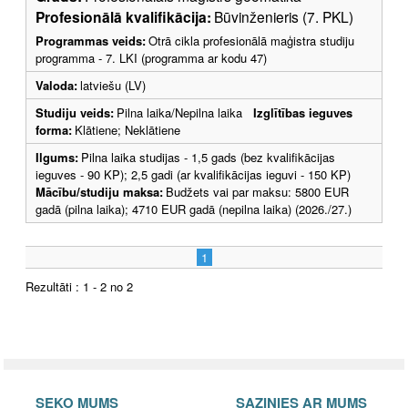
Profesionālā kvalifikācija:
Būvinženieris (7. PKL)
Programmas veids:
Otrā cikla profesionālā maģistra studiju
programma - 7. LKI (programma ar kodu 47)
Valoda:
latviešu (LV)
Studiju veids:
Pilna laika/Nepilna laika
Izglītības ieguves
forma:
Klātiene; Neklātiene
Ilgums:
Pilna laika studijas - 1,5 gads (bez kvalifikācijas
ieguves - 90 KP); 2,5 gadi (ar kvalifikācijas ieguvi - 150 KP)
Mācību/studiju maksa:
Budžets vai par maksu: 5800 EUR
gadā (pilna laika); 4710 EUR gadā (nepilna laika) (2026./27.)
1
Rezultāti : 1 - 2 no 2
SEKO MUMS
SAZINIES AR MUMS