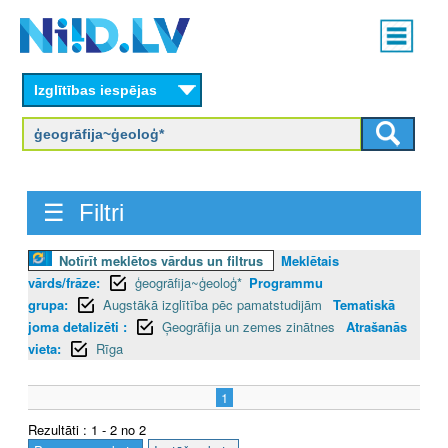
Skip
Main
to
menu
N
main
content
Izglītības iespējas
I
I
D
☰ Filtri
.
L
Notīrīt meklētos vārdus un filtrus
Meklētais
vārds/frāze:
ģeogrāfija~ģeoloģ*
Programmu
V
grupa:
Augstākā izglītība pēc pamatstudijām
Tematiskā
joma detalizēti :
Ģeogrāfija un zemes zinātnes
Atrašanās
vieta:
Rīga
1
Rezultāti : 1 - 2 no 2