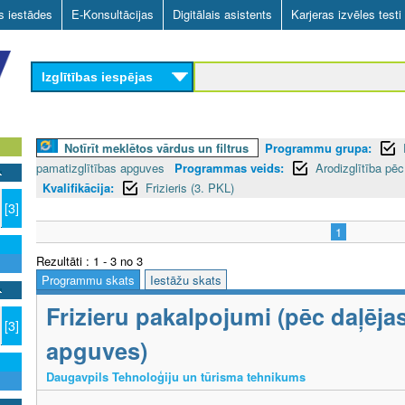
Skip
as iestādes
E-Konsultācijas
Digitālais asistents
Karjeras izvēles testi
to
main
Izglītības iespējas
content
Notīrīt meklētos vārdus un filtrus
Programmu grupa:
pamatizglītības apguves
Programmas veids:
Arodizglītība pēc
Kvalifikācija:
Frizieris (3. PKL)
[3]
1
Rezultāti : 1 - 3 no 3
Programmu skats
Iestāžu skats
Frizieru pakalpojumi (pēc daļēja
[3]
apguves)
Daugavpils Tehnoloģiju un tūrisma tehnikums