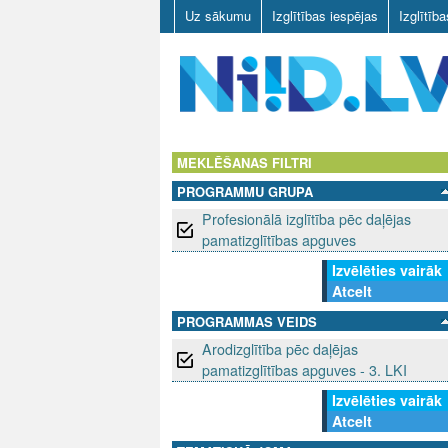
Uz sākumu
Izglītības iespējas
Izglītīb
N
I
MEKLĒŠANAS FILTRI
PROGRAMMU GRUPA
I
Profesionālā izglītība pēc daļējas
D
pamatizglītības apguves
Izvēlēties vairāk
.
Atcelt
L
PROGRAMMAS VEIDS
Arodizglītība pēc daļējas
V
pamatizglītības apguves - 3. LKI
Izvēlēties vairāk
Atcelt