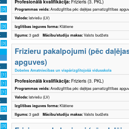
Profesionālā kvalifikācija:
Frizieris (3. PKL)
[3]
Programmas veids:
Arodizglītība pēc daļējas pamatizglītības apgu
Valoda:
latviešu (LV)
[3]
Izglītības ieguves forma:
Klātiene
Ilgums:
3 gadi
Mācību/studiju maksa:
Valsts budžets
[3]
Frizieru pakalpojumi (pēc daļēja
apguves)
Dobeles Amatniecības un vispārizglītojošā vidusskola
[1]
Profesionālā kvalifikācija:
Frizieris (3. PKL)
[1]
Programmas veids:
Arodizglītība pēc daļējas pamatizglītības apgu
[1]
Valoda:
latviešu (LV)
Izglītības ieguves forma:
Klātiene
[3]
Ilgums:
3 gadi
Mācību/studiju maksa:
Valsts budžets
[3]