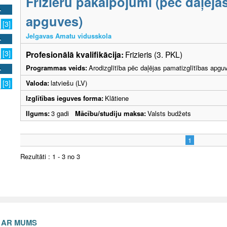
Frizieru pakalpojumi (pēc daļēja
apguves)
[3]
Jelgavas Amatu vidusskola
[3]
Profesionālā kvalifikācija:
Frizieris (3. PKL)
Programmas veids:
Arodizglītība pēc daļējas pamatizglītības apgu
Valoda:
latviešu (LV)
[3]
Izglītības ieguves forma:
Klātiene
Ilgums:
3 gadi
Mācību/studiju maksa:
Valsts budžets
1
Rezultāti : 1 - 3 no 3
S AR MUMS