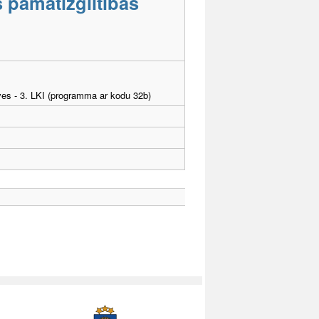
s pamatizglītības
ves - 3. LKI (programma ar kodu 32b)