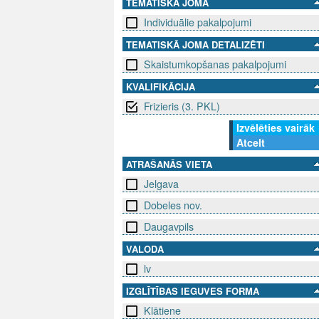
TEMATISKĀ JOMA
Individuālie pakalpojumi
TEMATISKĀ JOMA DETALIZĒTI
Skaistumkopšanas pakalpojumi
KVALIFIKĀCIJA
Frizieris (3. PKL)
Izvēlēties vairāk
Atcelt
ATRAŠANĀS VIETA
Jelgava
Dobeles nov.
Daugavpils
VALODA
lv
IZGLĪTĪBAS IEGUVES FORMA
Klātiene