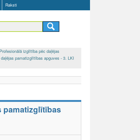
Raksti
Profesionālā izglītība pēc daļējas
 daļējas pamatizglītības apguves - 3. LKI
s pamatizglītības