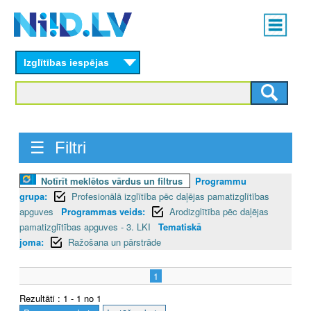
Skip
Main
to
menu
N
main
content
Izglītības iespējas
I
I
D
☰ Filtri
.
L
Notīrīt meklētos vārdus un filtrus
Programmu
grupa:
Profesionālā izglītība pēc daļējas pamatizglītības
V
apguves
Programmas veids:
Arodizglītība pēc daļējas
pamatizglītības apguves - 3. LKI
Tematiskā
joma:
Ražošana un pārstrāde
1
Rezultāti : 1 - 1 no 1