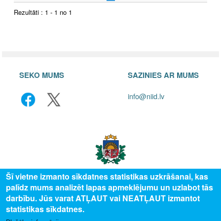
Rezultāti : 1 - 1 no 1
SEKO MUMS
SAZINIES AR MUMS
info@niid.lv
Šī vietne izmanto sīkdatnes statistikas uzkrāšanai, kas
palīdz mums analizēt lapas apmeklējumu un uzlabot tās
© 2025 Valsts izglītības attīstības aģentūra, publicētā satura visas tiesības
darbību. Jūs varat ATĻAUT vai NEATĻAUT izmantot
aizsargātas.
statistikas sīkdatnes.