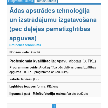
Programmu skats
Iestāžu skats
Ādas apstrādes tehnoloģija
un izstrādājumu izgatavošana
(pēc daļējas pamatizglītības
apguves)
Smiltenes tehnikums
Norises vieta:
Alsviķi
Profesionālā kvalifikācija:
Apavu labotājs (3. PKL)
Programmas veids:
Arodizglītība pēc daļējas pamatizglītības
apguves - 3. LKI (programma ar kodu 32b)
Valoda:
latviešu (LV)
Izglītības ieguves forma:
Klātiene
Ilgums:
3 gadi
Mācību/studiju maksa:
Valsts budžets
1