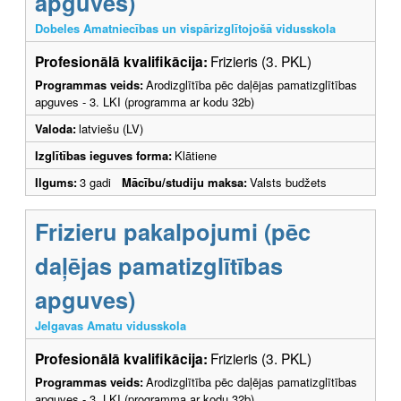
apguves)
Dobeles Amatniecības un vispārizglītojošā vidusskola
Profesionālā kvalifikācija:
Frizieris (3. PKL)
Programmas veids:
Arodizglītība pēc daļējas pamatizglītības
apguves - 3. LKI (programma ar kodu 32b)
Valoda:
latviešu (LV)
Izglītības ieguves forma:
Klātiene
Ilgums:
3 gadi
Mācību/studiju maksa:
Valsts budžets
Frizieru pakalpojumi (pēc
daļējas pamatizglītības
apguves)
Jelgavas Amatu vidusskola
Profesionālā kvalifikācija:
Frizieris (3. PKL)
Programmas veids:
Arodizglītība pēc daļējas pamatizglītības
apguves - 3. LKI (programma ar kodu 32b)