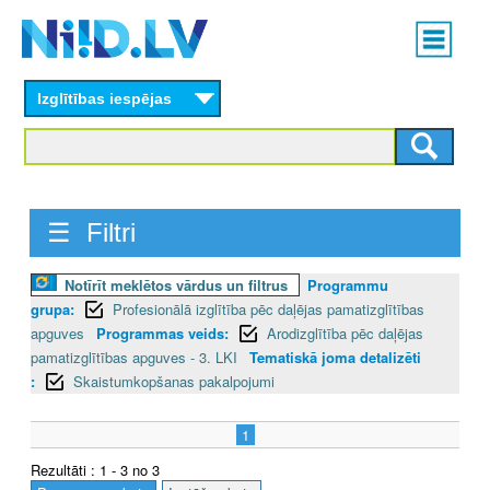
Skip
Main
to
menu
N
main
content
Izglītības iespējas
I
I
D
☰ Filtri
.
L
Notīrīt meklētos vārdus un filtrus
Programmu
grupa:
Profesionālā izglītība pēc daļējas pamatizglītības
V
apguves
Programmas veids:
Arodizglītība pēc daļējas
pamatizglītības apguves - 3. LKI
Tematiskā joma detalizēti
:
Skaistumkopšanas pakalpojumi
1
Rezultāti : 1 - 3 no 3