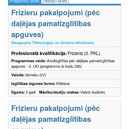
Programmu skats
Iestāžu skats
Frizieru pakalpojumi (pēc
daļējas pamatizglītības
apguves)
Daugavpils Tehnoloģiju un tūrisma tehnikums
Profesionālā kvalifikācija:
Frizieris (3. PKL)
Programmas veids:
Arodizglītība pēc daļējas pamatizglītības
apguves - 3. LKI (programma ar kodu 32b)
Valoda:
latviešu (LV)
Izglītības ieguves forma:
Klātiene
Ilgums:
3 gadi
Mācību/studiju maksa:
Valsts budžets
Frizieru pakalpojumi (pēc
daļējas pamatizglītības