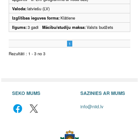
Valoda:
latviešu (LV)
Izglītības ieguves forma:
Klātiene
Ilgums:
3 gadi
Mācību/studiju maksa:
Valsts budžets
1
Rezultāti : 1 - 3 no 3
SEKO MUMS
SAZINIES AR MUMS
info@niid.lv