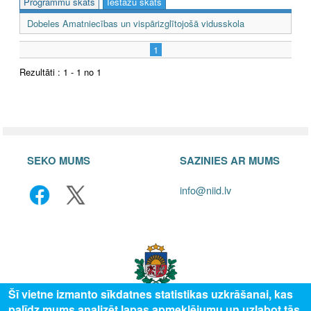
Programmu skats
Iestāžu skats
Dobeles Amatniecības un vispārizglītojošā vidusskola
1
Rezultāti : 1 - 1 no 1
SEKO MUMS
SAZINIES AR MUMS
info@niid.lv
Šī vietne izmanto sīkdatnes statistikas uzkrāšanai, kas
palīdz mums analizēt lapas apmeklējumu un uzlabot tās