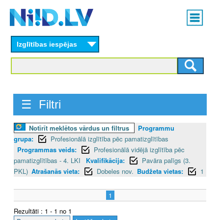
Skip
Main
to
menu
N
main
content
Izglītības iespējas
I
I
D
☰ Filtri
.
L
Notīrīt meklētos vārdus un filtrus
Programmu
grupa:
Profesionālā izglītība pēc pamatizglītības
V
Programmas veids:
Profesionālā vidējā izglītība pēc
pamatizglītības - 4. LKI
Kvalifikācija:
Pavāra palīgs (3.
PKL)
Atrašanās vieta:
Dobeles nov.
Budžeta vietas:
1
1
Rezultāti : 1 - 1 no 1