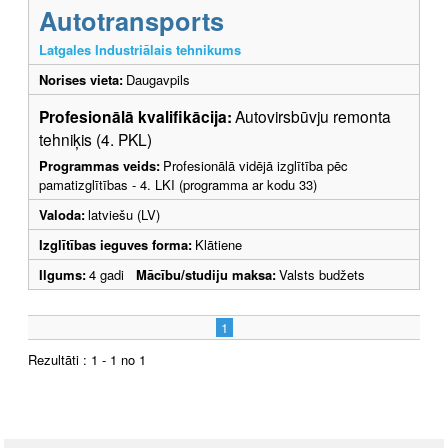
Autotransports
Latgales Industriālais tehnikums
Norises vieta:
Daugavpils
Profesionālā kvalifikācija:
Autovirsbūvju remonta
tehniķis (4. PKL)
Programmas veids:
Profesionālā vidējā izglītība pēc
pamatizglītības - 4. LKI (programma ar kodu 33)
Valoda:
latviešu (LV)
Izglītības ieguves forma:
Klātiene
Ilgums:
4 gadi
Mācību/studiju maksa:
Valsts budžets
1
Rezultāti : 1 - 1 no 1