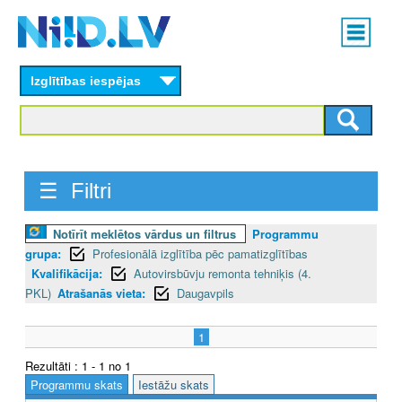
Skip
Main
to
menu
N
main
content
Izglītības iespējas
I
I
D
☰ Filtri
.
L
Notīrīt meklētos vārdus un filtrus
Programmu
grupa:
Profesionālā izglītība pēc pamatizglītības
V
Kvalifikācija:
Autovirsbūvju remonta tehniķis (4.
PKL)
Atrašanās vieta:
Daugavpils
1
Rezultāti : 1 - 1 no 1
Programmu skats
Iestāžu skats