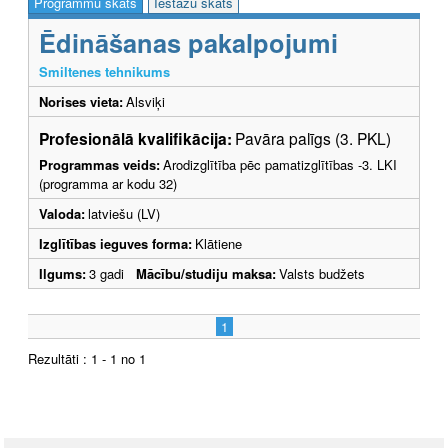
Programmu skats
Iestāžu skats
Ēdināšanas pakalpojumi
Smiltenes tehnikums
Norises vieta:
Alsviķi
Profesionālā kvalifikācija:
Pavāra palīgs (3. PKL)
Programmas veids:
Arodizglītība pēc pamatizglītības -3. LKI
(programma ar kodu 32)
Valoda:
latviešu (LV)
Izglītības ieguves forma:
Klātiene
Ilgums:
3 gadi
Mācību/studiju maksa:
Valsts budžets
1
Rezultāti : 1 - 1 no 1