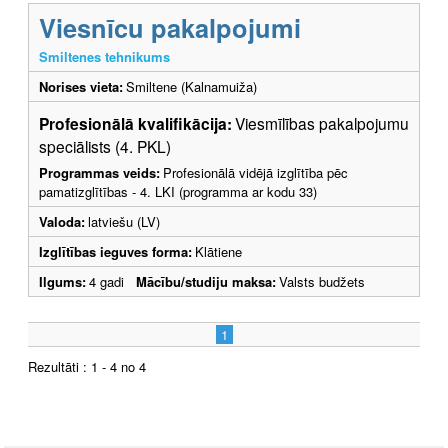
Viesnīcu pakalpojumi
Smiltenes tehnikums
Norises vieta:
Smiltene (Kalnamuiža)
Profesionālā kvalifikācija:
Viesmīlības pakalpojumu
speciālists (4. PKL)
Programmas veids:
Profesionālā vidējā izglītība pēc
pamatizglītības - 4. LKI (programma ar kodu 33)
Valoda:
latviešu (LV)
Izglītības ieguves forma:
Klātiene
Ilgums:
4 gadi
Mācību/studiju maksa:
Valsts budžets
1
Rezultāti : 1 - 4 no 4