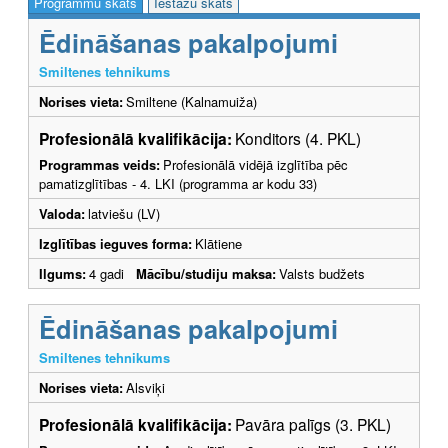
Programmu skats
Iestāžu skats
Ēdināšanas pakalpojumi
Smiltenes tehnikums
Norises vieta:
Smiltene (Kalnamuiža)
Profesionālā kvalifikācija:
Konditors (4. PKL)
Programmas veids:
Profesionālā vidējā izglītība pēc
pamatizglītības - 4. LKI (programma ar kodu 33)
Valoda:
latviešu (LV)
Izglītības ieguves forma:
Klātiene
Ilgums:
4 gadi
Mācību/studiju maksa:
Valsts budžets
Ēdināšanas pakalpojumi
Smiltenes tehnikums
Norises vieta:
Alsviķi
Profesionālā kvalifikācija:
Pavāra palīgs (3. PKL)