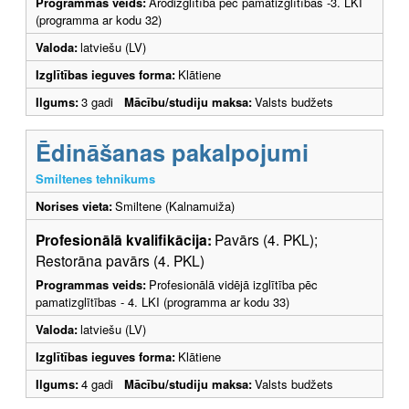
Programmas veids:
Arodizglītība pēc pamatizglītības -3. LKI
(programma ar kodu 32)
Valoda:
latviešu (LV)
Izglītības ieguves forma:
Klātiene
Ilgums:
3 gadi
Mācību/studiju maksa:
Valsts budžets
Ēdināšanas pakalpojumi
Smiltenes tehnikums
Norises vieta:
Smiltene (Kalnamuiža)
Profesionālā kvalifikācija:
Pavārs (4. PKL);
Restorāna pavārs (4. PKL)
Programmas veids:
Profesionālā vidējā izglītība pēc
pamatizglītības - 4. LKI (programma ar kodu 33)
Valoda:
latviešu (LV)
Izglītības ieguves forma:
Klātiene
Ilgums:
4 gadi
Mācību/studiju maksa:
Valsts budžets