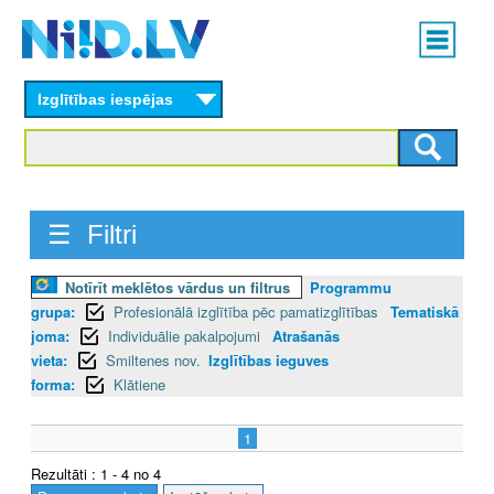
Skip
Main
to
menu
N
main
content
Izglītības iespējas
I
I
D
☰ Filtri
.
L
Notīrīt meklētos vārdus un filtrus
Programmu
grupa:
Profesionālā izglītība pēc pamatizglītības
Tematiskā
V
joma:
Individuālie pakalpojumi
Atrašanās
vieta:
Smiltenes nov.
Izglītības ieguves
forma:
Klātiene
1
Rezultāti : 1 - 4 no 4