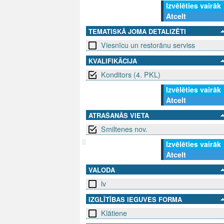
Izvēlēties vairāk
Atcelt
TEMATISKĀ JOMA DETALIZĒTI
Viesnīcu un restorānu serviss
KVALIFIKĀCIJA
Konditors (4. PKL)
Izvēlēties vairāk
Atcelt
ATRAŠANĀS VIETA
Smiltenes nov.
Izvēlēties vairāk
Atcelt
SEKO MUMS
SAZINIE
VALODA
lv
info@niid.l
IZGLĪTĪBAS IEGUVES FORMA
Klātiene