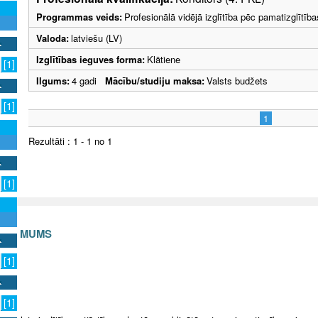
Programmas veids:
Profesionālā vidējā izglītība pēc pamatizglītīb
Valoda:
latviešu (LV)
Izglītības ieguves forma:
Klātiene
[1]
Ilgums:
4 gadi
Mācību/studiju maksa:
Valsts budžets
[1]
1
Rezultāti : 1 - 1 no 1
[1]
S AR MUMS
[1]
v
[1]