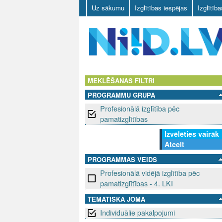
Uz sākumu
Izglītības iespējas
Izglītīb
N
I
MEKLĒŠANAS FILTRI
PROGRAMMU GRUPA
I
Profesionālā izglītība pēc
D
pamatizglītības
Izvēlēties vairāk
.
Atcelt
L
PROGRAMMAS VEIDS
Profesionālā vidējā izglītība pēc
V
pamatizglītības - 4. LKI
TEMATISKĀ JOMA
Individuālie pakalpojumi