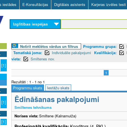
Skip
as iestādes
E-Konsultācijas
Digitālais asistents
Karjeras izvēles testi
to
main
Izglītības iespējas
content
Notīrīt meklētos vārdus un filtrus
Programmu grupa:
Tematiskā joma:
Individuālie pakalpojumi
Kvalifikācija:
vieta:
Smiltenes nov.
[1]
1
Rezultāti : 1 - 1 no 1
Programmu skats
Iestāžu skats
Ēdināšanas pakalpojumi
[1]
Smiltenes tehnikums
Norises vieta:
Smiltene (Kalnamuiža)
[1]
Profesionālā kvalifikācija:
Konditors (4. PKL)