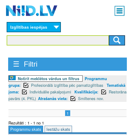
Skip
Main
to
menu
N
main
content
Izglītības iespējas
I
I
D
☰ Filtri
.
L
Notīrīt meklētos vārdus un filtrus
Programmu
grupa:
Profesionālā izglītība pēc pamatizglītības
Tematiskā
V
joma:
Individuālie pakalpojumi
Kvalifikācija:
Restorāna
pavārs (4. PKL)
Atrašanās vieta:
Smiltenes nov.
1
Rezultāti : 1 - 1 no 1
Programmu skats
Iestāžu skats