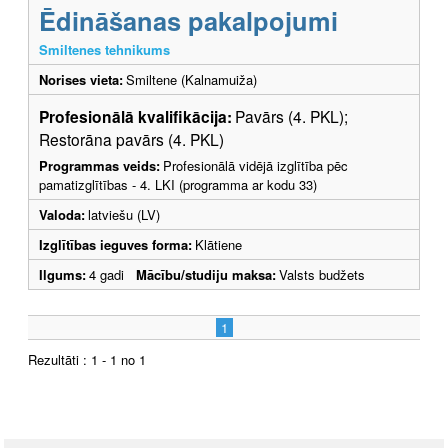
Ēdināšanas pakalpojumi
Smiltenes tehnikums
Norises vieta:
Smiltene (Kalnamuiža)
Profesionālā kvalifikācija:
Pavārs (4. PKL);
Restorāna pavārs (4. PKL)
Programmas veids:
Profesionālā vidējā izglītība pēc
pamatizglītības - 4. LKI (programma ar kodu 33)
Valoda:
latviešu (LV)
Izglītības ieguves forma:
Klātiene
Ilgums:
4 gadi
Mācību/studiju maksa:
Valsts budžets
1
Rezultāti : 1 - 1 no 1