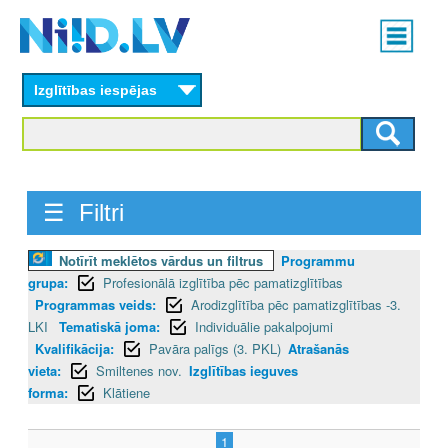
Skip
Main
to
menu
N
main
content
Izglītības iespējas
I
I
D
☰ Filtri
.
L
Notīrīt meklētos vārdus un filtrus
Programmu
grupa:
Profesionālā izglītība pēc pamatizglītības
V
Programmas veids:
Arodizglītība pēc pamatizglītības -3.
LKI
Tematiskā joma:
Individuālie pakalpojumi
Kvalifikācija:
Pavāra palīgs (3. PKL)
Atrašanās
vieta:
Smiltenes nov.
Izglītības ieguves
forma:
Klātiene
1