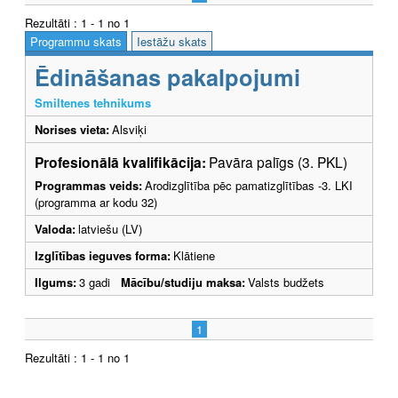
Rezultāti : 1 - 1 no 1
Programmu skats
Iestāžu skats
Ēdināšanas pakalpojumi
Smiltenes tehnikums
Norises vieta:
Alsviķi
Profesionālā kvalifikācija:
Pavāra palīgs (3. PKL)
Programmas veids:
Arodizglītība pēc pamatizglītības -3. LKI
(programma ar kodu 32)
Valoda:
latviešu (LV)
Izglītības ieguves forma:
Klātiene
Ilgums:
3 gadi
Mācību/studiju maksa:
Valsts budžets
1
Rezultāti : 1 - 1 no 1