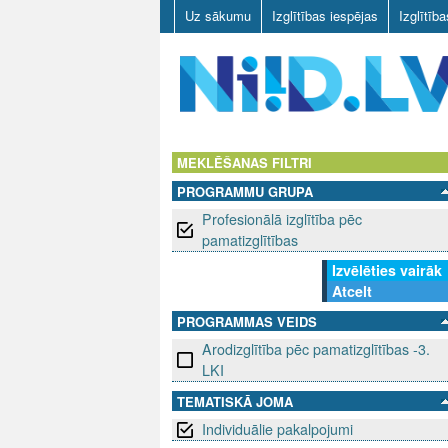
Uz sākumu
Izglītības iespējas
Izglītīb
N
I
MEKLĒŠANAS FILTRI
PROGRAMMU GRUPA
I
Profesionālā izglītība pēc
D
pamatizglītības
Izvēlēties vairāk
.
Atcelt
L
PROGRAMMAS VEIDS
Arodizglītība pēc pamatizglītības -3.
V
LKI
TEMATISKĀ JOMA
Individuālie pakalpojumi