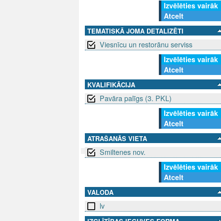
Izvēlēties vairāk
Atcelt
TEMATISKĀ JOMA DETALIZĒTI
Viesnīcu un restorānu serviss
Izvēlēties vairāk
Atcelt
KVALIFIKĀCIJA
Pavāra palīgs (3. PKL)
Izvēlēties vairāk
Atcelt
ATRAŠANĀS VIETA
Smiltenes nov.
Izvēlēties vairāk
SEKO MUMS
SAZINIE
Atcelt
VALODA
info@niid.l
lv