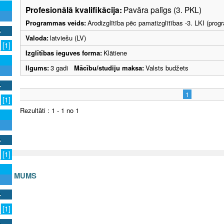
Profesionālā kvalifikācija:
Pavāra palīgs (3. PKL)
Programmas veids:
Arodizglītība pēc pamatizglītības -3. LKI (pro
Valoda:
latviešu (LV)
[1]
Izglītības ieguves forma:
Klātiene
Ilgums:
3 gadi
Mācību/studiju maksa:
Valsts budžets
1
[1]
Rezultāti : 1 - 1 no 1
[1]
S AR MUMS
v
[1]