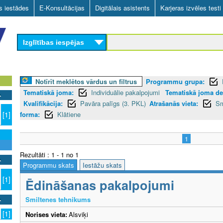
Skip
as iestādes
E-Konsultācijas
Digitālais asistents
Karjeras izvēles testi
to
main
Izglītības iespējas
content
Notīrīt meklētos vārdus un filtrus
Programmu grupa:
Tematiskā joma:
Individuālie pakalpojumi
Tematiskā joma det
Kvalifikācija:
Pavāra palīgs (3. PKL)
Atrašanās vieta:
Sm
forma:
Klātiene
[1]
1
Rezultāti : 1 - 1 no 1
Programmu skats
Iestāžu skats
[1]
Ēdināšanas pakalpojumi
Smiltenes tehnikums
[1]
Norises vieta:
Alsviķi