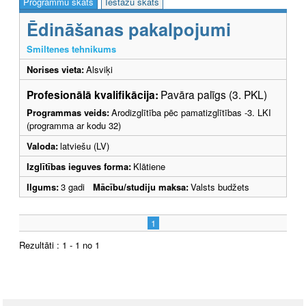
Programmu skats
Iestāžu skats
Ēdināšanas pakalpojumi
Smiltenes tehnikums
Norises vieta:
Alsviķi
Profesionālā kvalifikācija:
Pavāra palīgs (3. PKL)
Programmas veids:
Arodizglītība pēc pamatizglītības -3. LKI
(programma ar kodu 32)
Valoda:
latviešu (LV)
Izglītības ieguves forma:
Klātiene
Ilgums:
3 gadi
Mācību/studiju maksa:
Valsts budžets
1
Rezultāti : 1 - 1 no 1