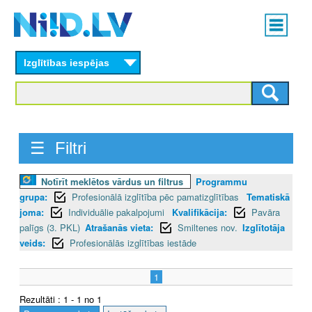
Skip
Main
to
menu
N
main
content
Izglītības iespējas
I
I
D
☰ Filtri
.
L
Notīrīt meklētos vārdus un filtrus
Programmu
grupa:
Profesionālā izglītība pēc pamatizglītības
Tematiskā
V
joma:
Individuālie pakalpojumi
Kvalifikācija:
Pavāra
palīgs (3. PKL)
Atrašanās vieta:
Smiltenes nov.
Izglītotāja
veids:
Profesionālās izglītības iestāde
1
Rezultāti : 1 - 1 no 1