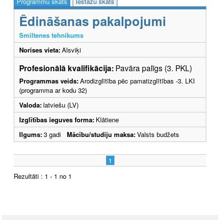
Programmu skats
Iestāžu skats
Ēdināšanas pakalpojumi
Smiltenes tehnikums
Norises vieta:
Alsviķi
Profesionālā kvalifikācija:
Pavāra palīgs (3. PKL)
Programmas veids:
Arodizglītība pēc pamatizglītības -3. LKI
(programma ar kodu 32)
Valoda:
latviešu (LV)
Izglītības ieguves forma:
Klātiene
Ilgums:
3 gadi
Mācību/studiju maksa:
Valsts budžets
1
Rezultāti : 1 - 1 no 1