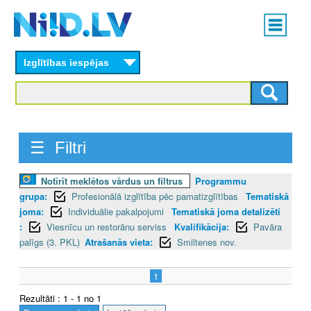
Skip
Main
to
menu
N
main
content
Izglītības iespējas
I
I
D
☰ Filtri
.
L
Notīrīt meklētos vārdus un filtrus
Programmu
grupa:
Profesionālā izglītība pēc pamatizglītības
Tematiskā
V
joma:
Individuālie pakalpojumi
Tematiskā joma detalizēti
:
Viesnīcu un restorānu serviss
Kvalifikācija:
Pavāra
palīgs (3. PKL)
Atrašanās vieta:
Smiltenes nov.
1
Rezultāti : 1 - 1 no 1