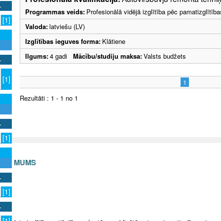
Programmas veids:
Profesionālā vidējā izglītība pēc pamatizglītīb
[1]
Valoda:
latviešu (LV)
Izglītības ieguves forma:
Klātiene
Ilgums:
4 gadi
Mācību/studiju maksa:
Valsts budžets
[1]
1
Rezultāti : 1 - 1 no 1
[1]
S AR MUMS
v
[1]
[1]