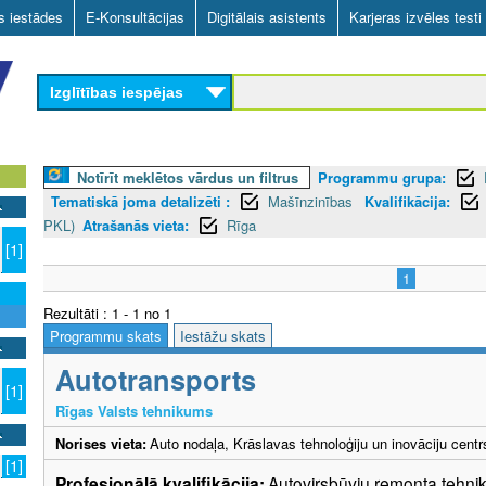
Skip
as iestādes
E-Konsultācijas
Digitālais asistents
Karjeras izvēles testi
to
main
Izglītības iespējas
content
Notīrīt meklētos vārdus un filtrus
Programmu grupa:
Tematiskā joma detalizēti :
Mašīnzinības
Kvalifikācija:
PKL)
Atrašanās vieta:
Rīga
[1]
1
Rezultāti : 1 - 1 no 1
Programmu skats
Iestāžu skats
Autotransports
[1]
Rīgas Valsts tehnikums
Norises vieta:
Auto nodaļa, Krāslavas tehnoloģiju un inovāciju centr
[1]
Profesionālā kvalifikācija:
Autovirsbūvju remonta tehniķ