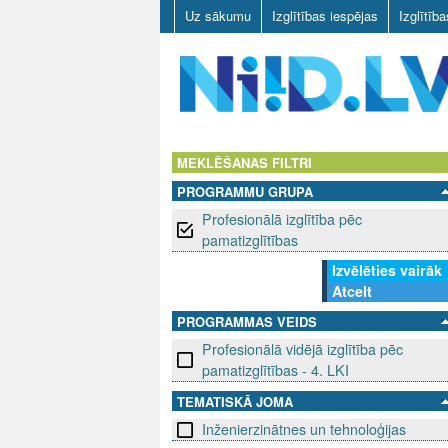
Uz sākumu
Izglītības iespējas
Izglītīb
N
I
MEKLĒŠANAS FILTRI
PROGRAMMU GRUPA
I
Profesionālā izglītība pēc
D
pamatizglītības
Izvēlēties vairāk
.
Atcelt
L
PROGRAMMAS VEIDS
Profesionālā vidējā izglītība pēc
V
pamatizglītības - 4. LKI
TEMATISKĀ JOMA
Inženierzinātnes un tehnoloģijas