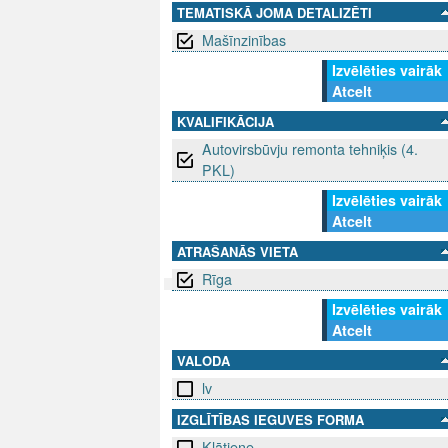
TEMATISKĀ JOMA DETALIZĒTI
Mašīnzinības
Izvēlēties vairāk
Atcelt
KVALIFIKĀCIJA
Autovirsbūvju remonta tehniķis (4.
PKL)
Izvēlēties vairāk
Atcelt
ATRAŠANĀS VIETA
Rīga
Izvēlēties vairāk
SEKO MUMS
SAZINIE
Atcelt
VALODA
info@niid.l
lv
IZGLĪTĪBAS IEGUVES FORMA
Klātiene