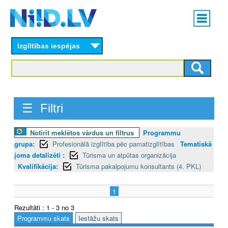
Skip
Main
to
menu
N
main
content
Izglītības iespējas
I
I
D
☰ Filtri
.
L
Notīrīt meklētos vārdus un filtrus
Programmu
grupa:
Profesionālā izglītība pēc pamatizglītības
Tematiskā
V
joma detalizēti :
Tūrisma un atpūtas organizācija
Kvalifikācija:
Tūrisma pakalpojumu konsultants (4. PKL)
1
Rezultāti : 1 - 3 no 3
Programmu skats
Iestāžu skats