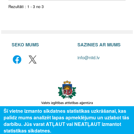
Rezultāti : 1 - 3 no 3
SEKO MUMS
SAZINIES AR MUMS
info@niid.lv
Šī vietne izmanto sīkdatnes statistikas uzkrāšanai, kas
palīdz mums analizēt lapas apmeklējumu un uzlabot tās
© 2025 Valsts izglītības attīstības aģentūra, publicētā satura visas tiesības
darbību. Jūs varat ATĻAUT vai NEATĻAUT izmantot
aizsargātas.
statistikas sīkdatnes.