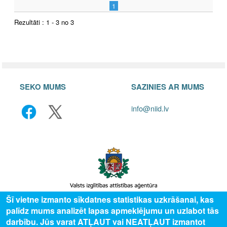
1
Rezultāti : 1 - 3 no 3
SEKO MUMS
SAZINIES AR MUMS
info@niid.lv
Šī vietne izmanto sīkdatnes statistikas uzkrāšanai, kas
palīdz mums analizēt lapas apmeklējumu un uzlabot tās
© 2025 Valsts izglītības attīstības aģentūra, publicētā satura visas tiesības
darbību. Jūs varat ATĻAUT vai NEATĻAUT izmantot
aizsargātas.