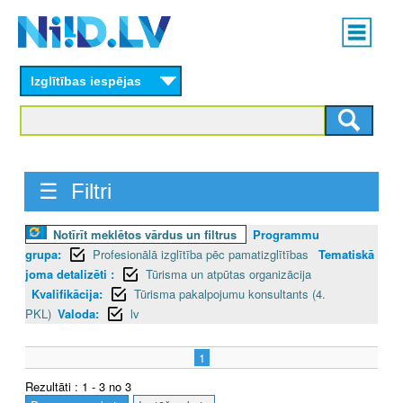
Skip
Main
to
menu
N
main
content
Izglītības iespējas
I
I
D
☰ Filtri
.
L
Notīrīt meklētos vārdus un filtrus
Programmu
grupa:
Profesionālā izglītība pēc pamatizglītības
Tematiskā
V
joma detalizēti :
Tūrisma un atpūtas organizācija
Kvalifikācija:
Tūrisma pakalpojumu konsultants (4.
PKL)
Valoda:
lv
1
Rezultāti : 1 - 3 no 3