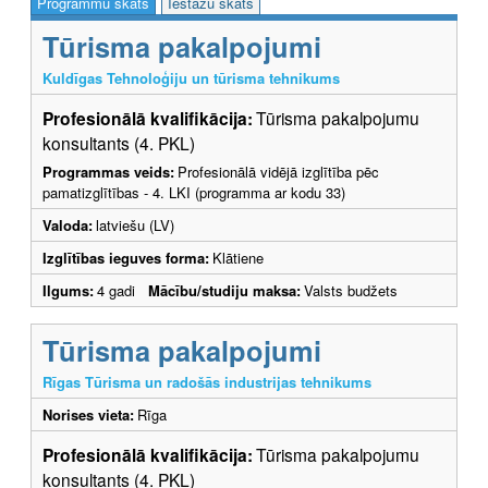
Programmu skats
Iestāžu skats
Tūrisma pakalpojumi
Kuldīgas Tehnoloģiju un tūrisma tehnikums
Profesionālā kvalifikācija:
Tūrisma pakalpojumu
konsultants (4. PKL)
Programmas veids:
Profesionālā vidējā izglītība pēc
pamatizglītības - 4. LKI (programma ar kodu 33)
Valoda:
latviešu (LV)
Izglītības ieguves forma:
Klātiene
Ilgums:
4 gadi
Mācību/studiju maksa:
Valsts budžets
Tūrisma pakalpojumi
Rīgas Tūrisma un radošās industrijas tehnikums
Norises vieta:
Rīga
Profesionālā kvalifikācija:
Tūrisma pakalpojumu
konsultants (4. PKL)