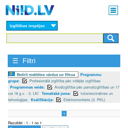
Skip
Main
to
menu
N
main
content
Izglītības iespējas
I
I
D
☰ Filtri
.
L
Notīrīt meklētos vārdus un filtrus
Programmu
grupa:
Profesionālā izglītība pēc vidējās izglītības
V
Programmas veids:
Arodizglītība pēc pamatizglītības un 17
vai 18 g.v. - 3. LKI
Tematiskā joma:
Inženierzinātnes un
tehnoloģijas
Kvalifikācija:
Elektromontieris (3. PKL)
1
Rezultāti : 1 - 1 no 1