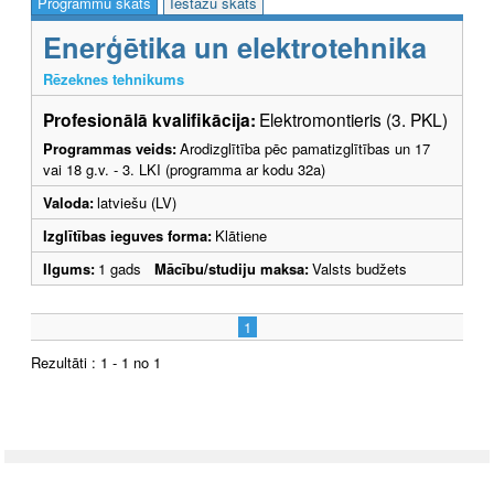
Programmu skats
Iestāžu skats
Enerģētika un elektrotehnika
Rēzeknes tehnikums
Profesionālā kvalifikācija:
Elektromontieris (3. PKL)
Programmas veids:
Arodizglītība pēc pamatizglītības un 17
vai 18 g.v. - 3. LKI (programma ar kodu 32a)
Valoda:
latviešu (LV)
Izglītības ieguves forma:
Klātiene
Ilgums:
1 gads
Mācību/studiju maksa:
Valsts budžets
1
Rezultāti : 1 - 1 no 1