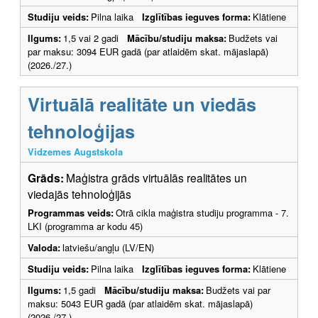
Studiju veids:
Pilna laika
Izglītības ieguves forma:
Klātiene
Ilgums:
1,5 vai 2 gadi
Mācību/studiju maksa:
Budžets vai
par maksu: 3094 EUR gadā (par atlaidēm skat. mājaslapā)
(2026./27.)
Virtuālā realitāte un viedās
tehnoloģijas
Vidzemes Augstskola
Grāds:
Maģistra grāds virtuālās realitātes un
viedajās tehnoloģijās
Programmas veids:
Otrā cikla maģistra studiju programma - 7.
LKI (programma ar kodu 45)
Valoda:
latviešu/angļu (LV/EN)
Studiju veids:
Pilna laika
Izglītības ieguves forma:
Klātiene
Ilgums:
1,5 gadi
Mācību/studiju maksa:
Budžets vai par
maksu: 5043 EUR gadā (par atlaidēm skat. mājaslapā)
(2026./27.)