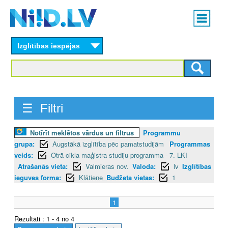
Skip
Main
to
menu
N
main
content
Izglītības iespējas
I
I
D
☰ Filtri
.
L
Notīrīt meklētos vārdus un filtrus
Programmu
grupa:
Augstākā izglītība pēc pamatstudijām
Programmas
V
veids:
Otrā cikla maģistra studiju programma - 7. LKI
Atrašanās vieta:
Valmieras nov.
Valoda:
lv
Izglītības
ieguves forma:
Klātiene
Budžeta vietas:
1
1
Rezultāti : 1 - 4 no 4