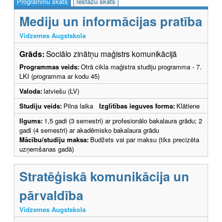
Programmu skats
Iestāžu skats
Mediju un informācijas pratība
Vidzemes Augstskola
Grāds:
Sociālo zinātņu maģistrs komunikācijā
Programmas veids:
Otrā cikla maģistra studiju programma - 7.
LKI (programma ar kodu 45)
Valoda:
latviešu (LV)
Studiju veids:
Pilna laika
Izglītības ieguves forma:
Klātiene
Ilgums:
1,5 gadi (3 semestri) ar profesionālo bakalaura grādu; 2
gadi (4 semestri) ar akadēmisko bakalaura grādu
Mācību/studiju maksa:
Budžets vai par maksu (tiks precizēta
uzņemšanas gadā)
Stratēģiskā komunikācija un
pārvaldība
Vidzemes Augstskola