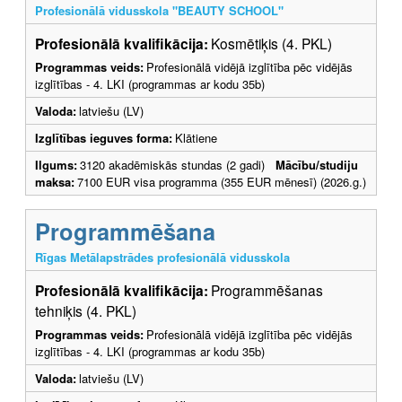
Profesionālā vidusskola "BEAUTY SCHOOL"
Profesionālā kvalifikācija:
Kosmētiķis (4. PKL)
Programmas veids:
Profesionālā vidējā izglītība pēc vidējās
izglītības - 4. LKI (programmas ar kodu 35b)
Valoda:
latviešu (LV)
Izglītības ieguves forma:
Klātiene
Ilgums:
3120 akadēmiskās stundas (2 gadi)
Mācību/studiju
maksa:
7100 EUR visa programma (355 EUR mēnesī) (2026.g.)
Programmēšana
Rīgas Metālapstrādes profesionālā vidusskola
Profesionālā kvalifikācija:
Programmēšanas
tehniķis (4. PKL)
Programmas veids:
Profesionālā vidējā izglītība pēc vidējās
izglītības - 4. LKI (programmas ar kodu 35b)
Valoda:
latviešu (LV)