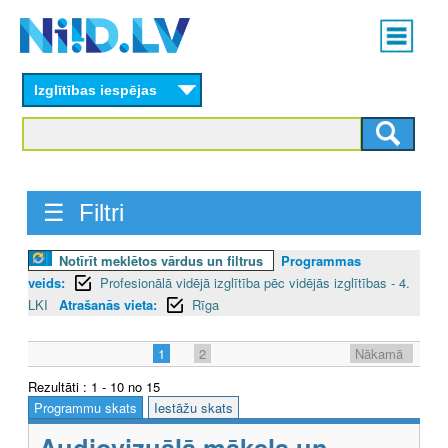
Skip
Main
to
menu
N
main
content
Izglītības iespējas
I
I
D
☰ Filtri
.
L
Notīrīt meklētos vārdus un filtrus
Programmas
veids:
Profesionālā vidējā izglītība pēc vidējās izglītības - 4.
V
LKI
Atrašanās vieta:
Rīga
1
2
Nākamā
Rezultāti : 1 - 10 no 15
Programmu skats
Iestāžu skats
Audiovizuālā māksla un