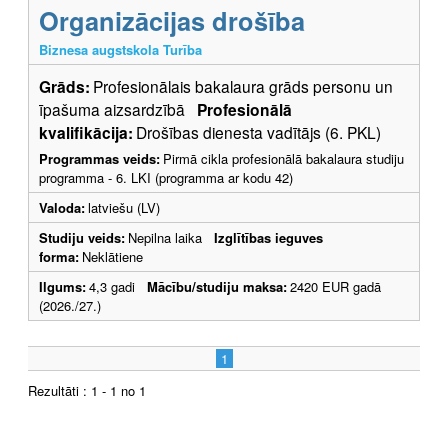
Organizācijas drošība
Biznesa augstskola Turība
Grāds:
Profesionālais bakalaura grāds personu un
īpašuma aizsardzībā
Profesionālā
kvalifikācija:
Drošības dienesta vadītājs (6. PKL)
Programmas veids:
Pirmā cikla profesionālā bakalaura studiju
programma - 6. LKI (programma ar kodu 42)
Valoda:
latviešu (LV)
Studiju veids:
Nepilna laika
Izglītības ieguves
forma:
Neklātiene
Ilgums:
4,3 gadi
Mācību/studiju maksa:
2420 EUR gadā
(2026./27.)
1
Rezultāti : 1 - 1 no 1