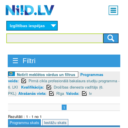
Skip
Main
to
menu
N
main
content
Izglītības iespējas
I
I
D
☰ Filtri
.
L
Notīrīt meklētos vārdus un filtrus
Programmas
veids:
Pirmā cikla profesionālā bakalaura studiju programma -
V
6. LKI
Kvalifikācija:
Drošības dienesta vadītājs (6.
PKL)
Atrašanās vieta:
Rīga
Valoda:
lv
1
Rezultāti : 1 - 1 no 1
Programmu skats
Iestāžu skats